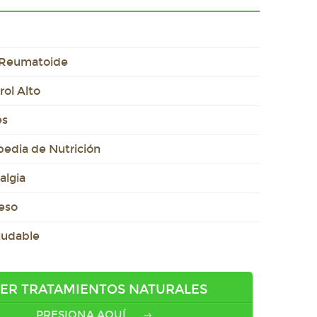
s Reumatoide
rol Alto
es
pedia de Nutrición
algia
eso
ludable
ER TRATAMIENTOS NATURALES
PRESIONA AQUÍ