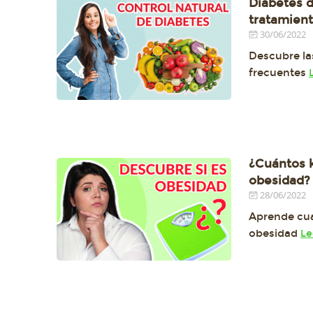
Diabetes 
tratamien
30/06/2022
Descubre l
frecuentes
¿Cuántos 
obesidad?
28/06/2022
Aprende cua
obesidad
Le