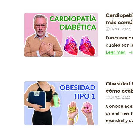
Cardiopatí
más común
02/06/2022
Descubre de 
cuáles son 
Leer más
Obesidad t
cómo acab
31/05/2022
Conoce acer
una aliment
mundial y s