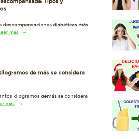
descompensada: Tipos y
tos
as descompensaciones diabéticas más
Leer más
kilogramos de más se considera
ntos kilogramos demás se considera
er más