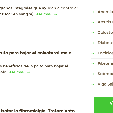
granos integrales que ayudan a controlar
Anemia
(azúcar en sangre)
Leer más
Artriti
Coleste
Diabet
ruta para bajar el colesterol malo
Enciclo
Fibromi
 beneficios de la palta para bajar el
malo
Leer más
Sobrep
Vida Sa
V
tratar la fibromialgia: Tratamiento