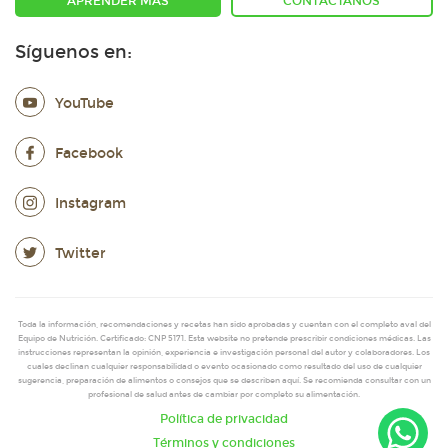
APRENDER MÁS
CONTÁCTANOS
Síguenos en:
YouTube
Facebook
Instagram
Twitter
Toda la información, recomendaciones y recetas han sido aprobadas y cuentan con el completo aval del
Equipo de Nutrición. Certificado: CNP 5171. Esta website no pretende prescribir condiciones médicas. Las
instrucciones representan la opinión, experiencia e investigación personal del autor y colaboradores. Los
cuales declinan cualquier responsabilidad o evento ocasionado como resultado del uso de cualquier
sugerencia, preparación de alimentos o consejos que se describen aquí. Se recomienda consultar con un
profesional de salud antes de cambiar por completo su alimentación.
Política de privacidad
Términos y condiciones