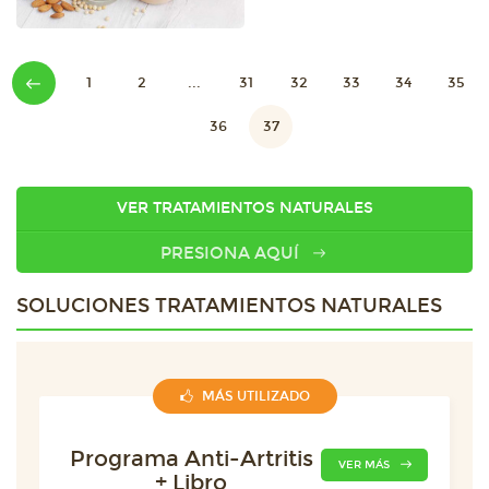
1
2
...
31
32
33
34
35
36
37
VER TRATAMIENTOS NATURALES
PRESIONA AQUÍ
SOLUCIONES TRATAMIENTOS NATURALES
MÁS UTILIZADO
Programa Anti-Artritis
VER MÁS
+ Libro