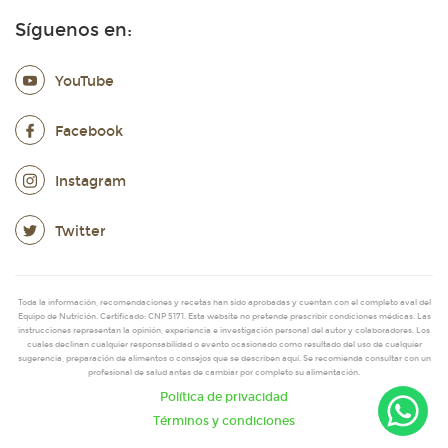
Síguenos en:
YouTube
Facebook
Instagram
Twitter
Toda la información, recomendaciones y recetas han sido aprobadas y cuentan con el completo aval del
Equipo de Nutrición. Certificado: CNP 5171. Esta website no pretende prescribir condiciones médicas. Las
instrucciones representan la opinión, experiencia e investigación personal del autor y colaboradores. Los
cuales declinan cualquier responsabilidad o evento ocasionado como resultado del uso de cualquier
sugerencia, preparación de alimentos o consejos que se describen aquí. Se recomienda consultar con un
profesional de salud antes de cambiar por completo su alimentación.
Política de privacidad
Términos y condiciones