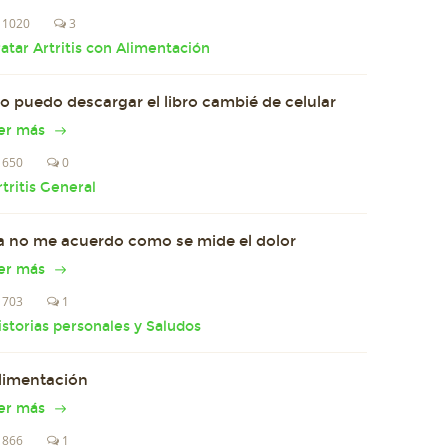
1020
3
ratar Artritis con Alimentación
o puedo descargar el libro cambié de celular
er más
650
0
rtritis General
a no me acuerdo como se mide el dolor
er más
703
1
istorias personales y Saludos
limentación
er más
866
1