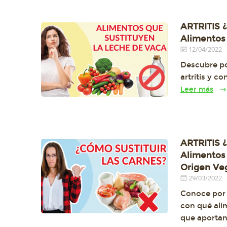
ARTRITIS ¿
Alimentos 
12/04/2022
Descubre po
artritis y c
Leer más
ARTRITIS ¿
Alimentos 
Origen Ve
29/03/2022
Conoce por q
con qué ali
que aporta