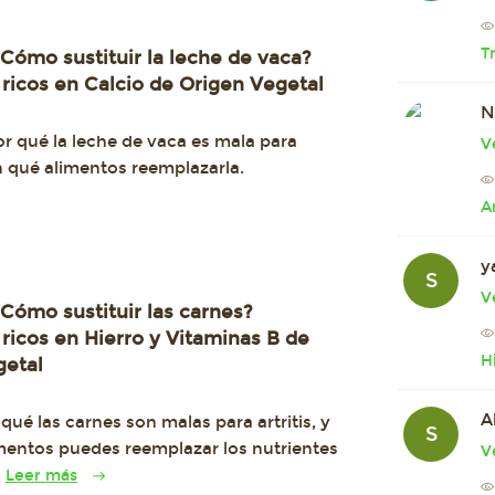
T
Cómo sustituir la leche de vaca?
ricos en Calcio de Origen Vegetal
N
r qué la leche de vaca es mala para
V
on qué alimentos reemplazarla.
A
y
S
V
Cómo sustituir las carnes?
ricos en Hierro y Vitaminas B de
H
getal
A
ué las carnes son malas para artritis, y
S
mentos puedes reemplazar los nutrientes
V
n
Leer más