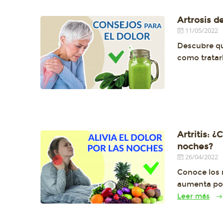
Artrosis d
11/05/2022
Descubre qu
como tratar
Artritis: ¿
noches?
26/04/2022
Conoce los m
aumenta por
Leer más