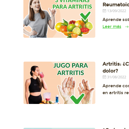
Reumatoi
13/09/2022
Aprende sobr
Leer más
Artritis: ¿
dolor?
31/08/2022
Aprende com
en artritis 