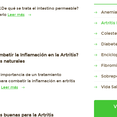
¿De qué se trata el intestino permeable?
Anemia
arlo
Leer más
Artriti
Coleste
Diabet
atir la Inflamación en la Artritis?
Enciclo
s naturales
Fibromi
 importancia de un tratamiento
Sobrep
para combatir la inflamación en artritis
Vida Sa
.
Leer más
V
s buenas para la Artritis