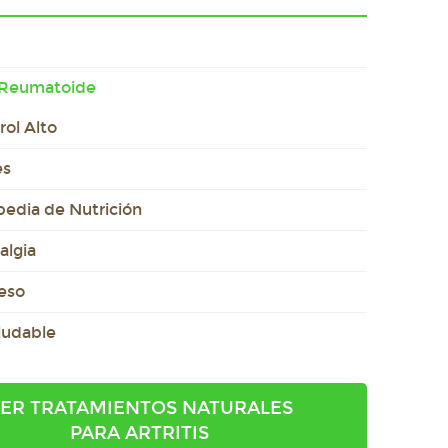
s Reumatoide
rol Alto
es
pedia de Nutrición
algia
eso
ludable
ER TRATAMIENTOS NATURALES
PARA ARTRITIS