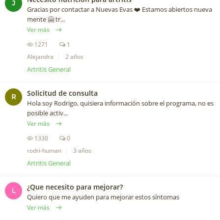
J
Gracias por contactar a Nuevas Evas ❤️️ Estamos abiertos nueva
mente 🤗 tr...
Ver más
1271
1
Alejandra
2 años
Artritis General
Solicitud de consulta
R
Hola soy Rodrigo, quisiera información sobre el programa, no es
posible activ...
Ver más
1330
0
rodri-human
3 años
Artritis General
¿Que necesito para mejorar?
L
Quiero que me ayuden para mejorar estos síntomas
Ver más