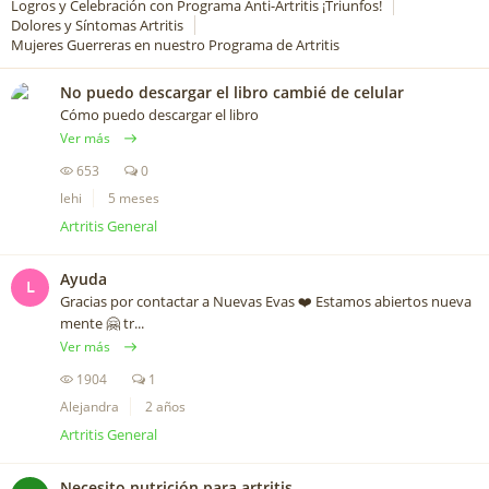
Logros y Celebración con Programa Anti-Artritis ¡Triunfos!
Dolores y Síntomas Artritis
Mujeres Guerreras en nuestro Programa de Artritis
No puedo descargar el libro cambié de celular
Cómo puedo descargar el libro
Ver más
653
0
lehi
5 meses
Artritis General
Ayuda
L
Gracias por contactar a Nuevas Evas ❤️️ Estamos abiertos nueva
mente 🤗 tr...
Ver más
1904
1
Alejandra
2 años
Artritis General
Necesito nutrición para artritis