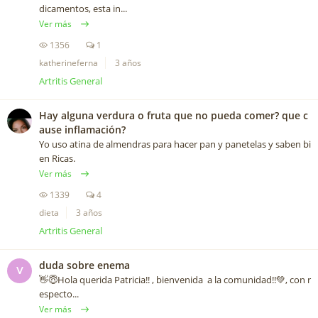
dicamentos, esta in...
Ver más
1356
1
katherineferna
3 años
Artritis General
Hay alguna verdura o fruta que no pueda comer? que c
ause inflamación?
Yo uso atina de almendras para hacer pan y panetelas y saben bi
en Ricas.
Ver más
1339
4
dieta
3 años
Artritis General
duda sobre enema
V
👋😇Hola querida Patricia!! , bienvenida a la comunidad!!💚, con r
especto...
Ver más