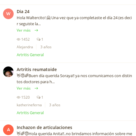
Dia 24
W
Hola Waltercito! 🤗 Una vez que ya completaste el día 24 (es deci
r seguiste la...
Ver más
1452
1
Alejandra
3 años
Artritis General
Artritis reumatoide
👋😇🌈Buen día querida Soraya!! ya nos comunicamos con distin
tos doctores para h...
Ver más
1520
1
katherineferna
3 años
Artritis General
Inchazon de articulaciones
A
👋🌈😇Hola querida Anita!!..no brindamos información sobre me