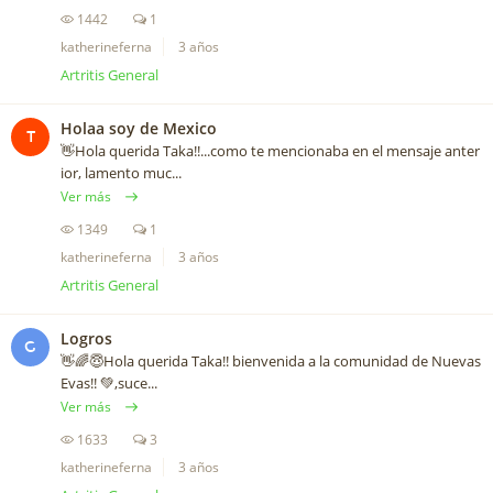
1442
1
katherineferna
3 años
Artritis General
Holaa soy de Mexico
T
👋Hola querida Taka!!...como te mencionaba en el mensaje anter
ior, lamento muc...
Ver más
1349
1
katherineferna
3 años
Artritis General
Logros
G
👋🌈😇Hola querida Taka!! bienvenida a la comunidad de Nuevas
Evas!! 💚,suce...
Ver más
1633
3
katherineferna
3 años