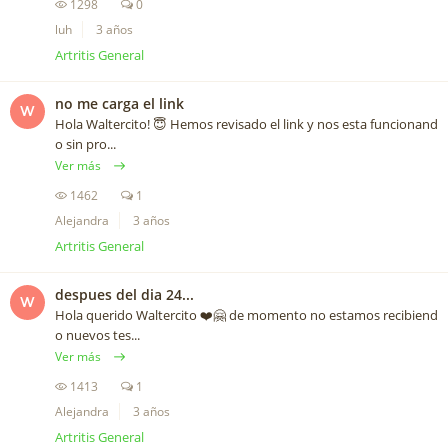
1298
0
luh
3 años
Artritis General
no me carga el link
W
Hola Waltercito! 😇 Hemos revisado el link y nos esta funcionand
o sin pro...
Ver más
1462
1
Alejandra
3 años
Artritis General
despues del dia 24...
W
Hola querido Waltercito ❤️️🤗 de momento no estamos recibiend
o nuevos tes...
Ver más
1413
1
Alejandra
3 años
Artritis General