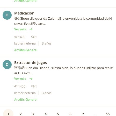
Artritis General
Medicación
D
👋😊Buen día querida Zulema!!, bienvenida a la comunidad de N
uevas Evas!!💚, lam...
Ver más
1400
1
katherineferna
3 años
Artritis General
Extractor de jugos
D
👋😊🌈Buen día Diana!! , si esta bien, lo puedes utilizar para realiz
ar tus extr...
Ver más
1450
1
katherineferna
3 años
Artritis General
1
2
3
4
5
6
7
...
33