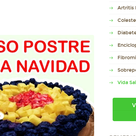
Artriti
Coleste
Diabet
Enciclo
Fibromi
Sobrep
Vida Sa
V