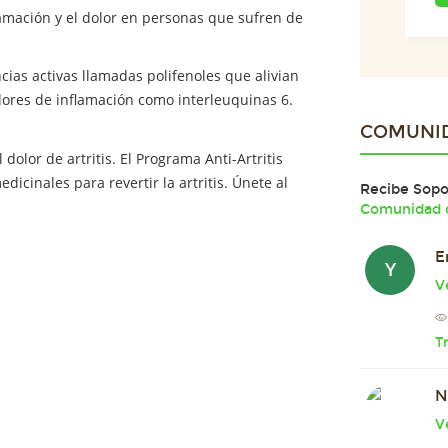
lamación y el dolor en personas que sufren de
cias activas llamadas polifenoles que alivian
dores de inflamación como interleuquinas 6.
COMUNI
 dolor de artritis. El Programa Anti-Artritis
icinales para revertir la artritis. Únete al
Recibe Sopor
Comunidad d
E
Y
V
T
N
V