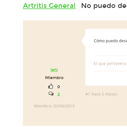
Artritis General
No puedo des
Cómo puedo desca
El que persevera 
lehi
Miembro
0
#1
hace 5 meses
2
Miembro: 03/06/2019