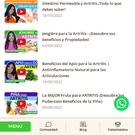
Intestino Permeable y Artritis ¡Todo lo que
debes saber!
18/10/2022
Jengibre para la Artritis - ¡Descubre sus
beneficios y Propiedades!
03/09/2022
Beneficios del Apio para la Artritis |
Antiinflamatorio Natural para las
Articulaciones
18/08/2022
La MEJOR Fruta para ARTRITIS (Descubre los
Poderosos Beneficios de la Piña)
05/08/2022
Ver más
MENÚ
Comunidad
Blog
Tratamientos
NUESTRA ESPECIALISTA