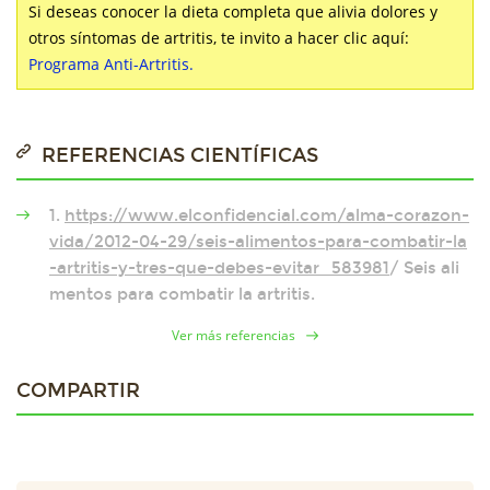
Si deseas conocer la dieta completa que alivia dolores y
otros síntomas de artritis, te invito a hacer clic aquí:
Programa Anti-Artritis.
REFERENCIAS CIENTÍFICAS
1.
https://www.elconfidencial.com/alma-corazon-
vida/2012-04-29/seis-alimentos-para-combatir-la
-artritis-y-tres-que-debes-evitar_583981
/ Seis ali
mentos para combatir la artritis.
Ver más referencias
COMPARTIR