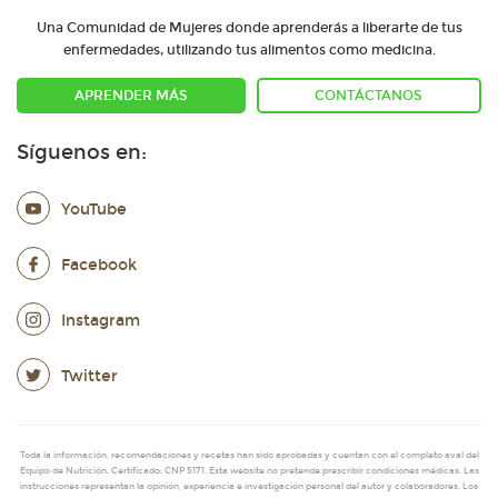
Una Comunidad de Mujeres donde aprenderás a liberarte de tus
enfermedades, utilizando tus alimentos como medicina.
APRENDER MÁS
CONTÁCTANOS
Síguenos en:
YouTube
Facebook
Instagram
Twitter
Toda la información, recomendaciones y recetas han sido aprobadas y cuentan con el completo aval del
Equipo de Nutrición. Certificado: CNP 5171. Esta website no pretende prescribir condiciones médicas. Las
instrucciones representan la opinión, experiencia e investigación personal del autor y colaboradores. Los