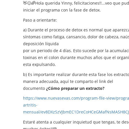
👋😊🌈Hola querida Yinny, felicitaciones!!...veo que pud
iniciar el programa con la fase de detox.
Paso a orientarte:
a) Durante el proceso de detox es normal que aparezc
síntomas como fatiga, cansancio, dolor de cabeza, naú
deposición líquida
por un periodo de 4 días. Esto sucede por la acumulac
toxinas en el colon durante muchos años que el orga
esta expulsando.
b) Es importante realizar durante esta fase los extract
manera adecuada, aquí te comparto el link del
documento
¿Cómo preparar un extracto?
https://www.nuevasevas.com/program-file-view/progr
artritis-
mensual/ev8DXzSzVJbmEC1DreCoHCeGMafNsMASH8CJ
Estaré atenta a cualquier inquietud que tengas, te de
muchos éxitos!!💚