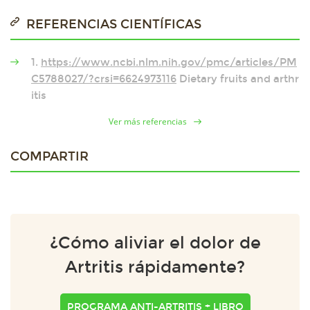
REFERENCIAS CIENTÍFICAS
1.
https://www.ncbi.nlm.nih.gov/pmc/articles/PM
C5788027/?crsi=6624973116
Dietary fruits and arthr
itis
Ver más referencias
COMPARTIR
¿Cómo aliviar el dolor de
Artritis rápidamente?
PROGRAMA ANTI-ARTRITIS + LIBRO