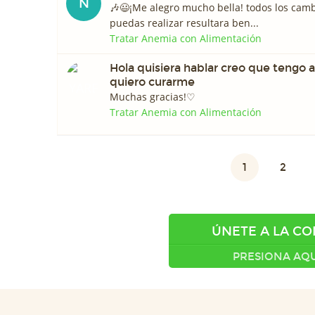
N
🎶😃¡Me alegro mucho bella! todos los cam
puedas realizar resultara ben...
Tratar Anemia con Alimentación
Hola quisiera hablar creo que tengo 
quiero curarme
Muchas gracias!♡
Tratar Anemia con Alimentación
1
2
ÚNETE A LA C
PRESIONA AQU