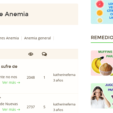
e Anemia
REMEDIO
ares Anemia
Anemia general
 sufre de
katherineferna
nte no nos
2048
1
3 años
Ver más
"
 de Nuevas
katherineferna
2737
5
Ver más
3 años