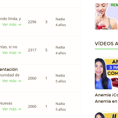
ndo linda, y
Nadia
2296
3
Ver más
4 años
VÍDEOS 
tas, si no
Nadia
2317
5
Ver más
4 años
mentación
omunidad de
Nadia
2060
1
Ver más
5 años
Anemia ¡Co
Anemia en 
 Nuevas
Nadia
2060
1
Ver más
5 años