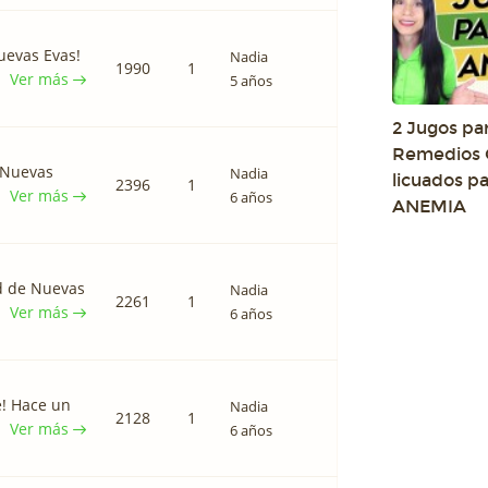
uevas Evas!
Nadia
1990
1
Ver más
5 años
2 Jugos pa
Remedios 
 Nuevas
Nadia
licuados pa
2396
1
Ver más
6 años
ANEMIA
d de Nuevas
Nadia
2261
1
Ver más
6 años
e! Hace un
Nadia
2128
1
Ver más
6 años