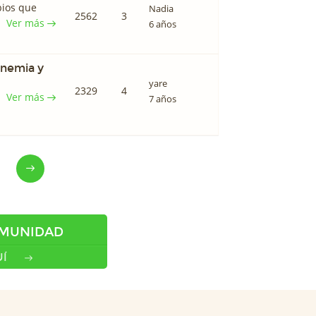
bios que
Nadia
2562
3
Ver más
6 años
anemia y
yare
2329
4
Ver más
7 años
OMUNIDAD
Í