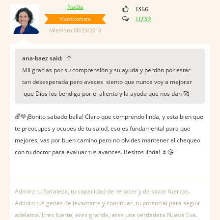
Nadia
1356
Nutricionista
11739
Miembro:08/29/2018
ana-baez said:
Mil gracias por su comprensión y su ayuda y perdón por estar
tan desesperada pero aveces siento que nunca voy a mejorar
que Dios los bendiga por el aliento y la ayuda que nos dan 🥰
🌈💚¡Bonito sabado bella! Claro que comprendo linda, y esta bien que
te preocupes y ocupes de tu salud, eso es fundamental para que
mejores, vas por buen camino pero no olvides mantener el chequeo
con tu doctor para evaluar tus avances. Besitos linda! 🌷😘
Admiro tu fortaleza, tu capacidad de renacer y de sacar fuerzas.
Admiro tus ganas de levantarte y continuar, tu potencial para seguir
adelante. Eres fuerte, eres grande, eres una verdadera Nueva Eva.