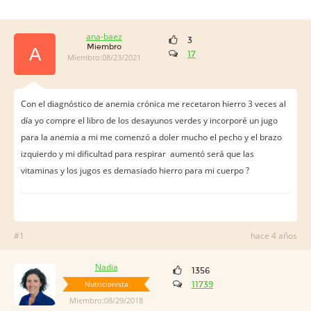
ana-baez
3
Miembro
A
17
Miembro:08/23/2021
Con el diagnóstico de anemia crónica me recetaron hierro 3 veces al
día yo compre el libro de los desayunos verdes y incorporé un jugo
para la anemia a mi me comenzó a doler mucho el pecho y el brazo
izquierdo y mi dificultad para respirar aumentó será que las
vitaminas y los jugos es demasiado hierro para mi cuerpo ?
#1
hace 4 años
Nadia
1356
Nutricionista
11739
Miembro:08/29/2018