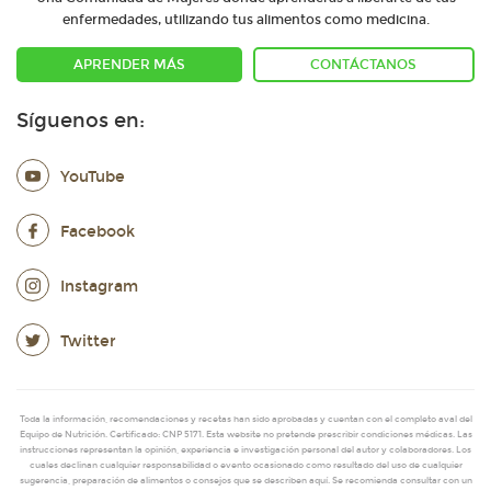
enfermedades, utilizando tus alimentos como medicina.
APRENDER MÁS
CONTÁCTANOS
Síguenos en:
YouTube
Facebook
Instagram
Twitter
Toda la información, recomendaciones y recetas han sido aprobadas y cuentan con el completo aval del
Equipo de Nutrición. Certificado: CNP 5171. Esta website no pretende prescribir condiciones médicas. Las
instrucciones representan la opinión, experiencia e investigación personal del autor y colaboradores. Los
cuales declinan cualquier responsabilidad o evento ocasionado como resultado del uso de cualquier
sugerencia, preparación de alimentos o consejos que se describen aquí. Se recomienda consultar con un