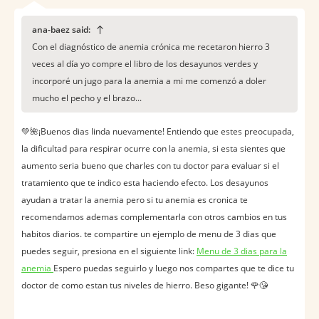
ana-baez said:
Con el diagnóstico de anemia crónica me recetaron hierro 3
veces al día yo compre el libro de los desayunos verdes y
incorporé un jugo para la anemia a mi me comenzó a doler
mucho el pecho y el brazo...
💚🌺¡Buenos dias linda nuevamente! Entiendo que estes preocupada,
la dificultad para respirar ocurre con la anemia, si esta sientes que
aumento seria bueno que charles con tu doctor para evaluar si el
tratamiento que te indico esta haciendo efecto. Los desayunos
ayudan a tratar la anemia pero si tu anemia es cronica te
recomendamos ademas complementarla con otros cambios en tus
habitos diarios. te compartire un ejemplo de menu de 3 dias que
puedes seguir, presiona en el siguiente link:
Menu de 3 dias para la
anemia
Espero puedas seguirlo y luego nos compartes que te dice tu
doctor de como estan tus niveles de hierro. Beso gigante! 🌹😘