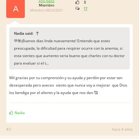
ana-baez
3
Miembro
A
17
Miembro:08/23/2021
Nadia said:
💚🌺¡Buenos dias linda nuevamente! Entiendo que estes
preocupada, la dificultad para respirar ocurre con la anemia, si
esta sientes que aumento seria bueno que charles con tu doctor
para evaluar si el t...
Mil gracias por su comprensión y su ayuda y perdón por estar tan
desesperada pero aveces siento que nunca voy a mejorar que Dios
los bendiga por el aliento y la ayuda que nos dan 🥰
Nadia
#3
hace 4 años