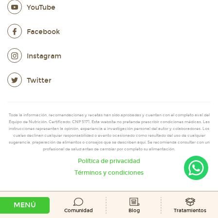
YouTube
Facebook
Instagram
Twitter
Toda la información, recomendaciones y recetas han sido aprobadas y cuentan con el completo aval del
Equipo de Nutrición. Certificado: CNP 5171. Esta website no pretende prescribir condiciones médicas. Las
instrucciones representan la opinión, experiencia e investigación personal del autor y colaboradores. Los
cuales declinan cualquier responsabilidad o evento ocasionado como resultado del uso de cualquier
sugerencia, preparación de alimentos o consejos que se describen aquí. Se recomienda consultar con un
profesional de salud antes de cambiar por completo su alimentación.
Política de privacidad
Términos y condiciones
MENÚ
Comunidad
Blog
Tratamientos