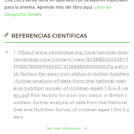
para la anemia. Aprende más del libro aquí:
Libro de
Desayunos Verdes
REFERENCIAS CIENTÍFICAS
1.
https://www.cambridge.org/core/services/aop-
cambridge-core/content/view/8C58BD224538117
FF90D760991F5EF0D/S1368980000000501a.pdf/ri
sk-factors-for-poor-iron-status-in-british-toddlers
-further-analysis-of-data-from-the-national-diet-
and-nutrition-survey-of-children-aged-1-5-4-5-ye
ars.pdf
Risk factors for poor iron status in British t
oddlers: further analysis of data from the National
Diet and Nutrition Survey of children aged 1.5±4.5 y
ears
Ver más referencias