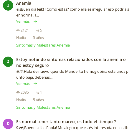
Anemia
J
💪¡Buen dia Jeik! ¿Como estas? como ella es irregular eso podria s
er normal. I...
Ver más
2121
5
Nadia
5 años
Síntomas y Malestares Anemia
Estoy notando síntomas relacionados con la anemia o
J
no estoy seguro
💪🏃Hola de nuevo querido Manuel tu hemoglobina esta unos p
unto baja, deberías...
Ver más
2035
1
Nadia
5 años
Síntomas y Malestares Anemia
Es normal tener tanto mareo, es todo el tiempo ?
P
💞❤¡Buenos dias Paola! Me alegro que estés interesada en los lib