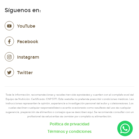
Síguenos en:
YouTube
Facebook
Instagram
Twitter
Toda la información, recomendaciones y recetas han sido aprobadas y cuentan con el completo aval del
Equipo de Nutrición. Certificado: CNP 5171. Esta website no pretende prescribir condiciones médicas. Las
instrucciones representan la opinión, experiencia e investigación personal del autor y colaboradores. Los
cuales declinan cualquier responsabilidad o evento ocasionado como resultado del uso de cualquier
sugerencia, preparación de alimentos o consejos que se describen aquí. Se recomienda consultar con un
profesional de salud antes de cambiar por completo su alimentación.
Política de privacidad
Términos y condiciones