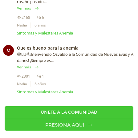
ros, he pasado...
Ver más
2168
6
Nadia
6 años
Síntomas y Malestares Anemia
Que es bueno para la anemia
O
😃🙋‍♀️🌞¡Bienvenido Osvaldo a la Comunidad de Nuevas Evas y A
danes! ¡Siempre es...
Ver más
2301
1
Nadia
6 años
Síntomas y Malestares Anemia
ÚNETE A LA COMUNIDAD
PRESIONA AQUÍ