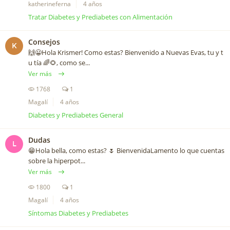
katherineferna
4 años
Tratar Diabetes y Prediabetes con Alimentación
Consejos
K
🙌😀Hola Krismer! Como estas? Bienvenido a Nuevas Evas, tu y t
u tía 🌈🌻, como se...
Ver más
1768
1
Magalí
4 años
Diabetes y Prediabetes General
Dudas
L
😁Hola bella, como estas? 🌷 BienvenidaLamento lo que cuentas
sobre la hiperpot...
Ver más
1800
1
Magalí
4 años
Síntomas Diabetes y Prediabetes