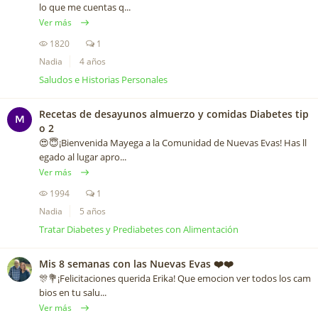
lo que me cuentas q...
Ver más
1820
1
Nadia
4 años
Saludos e Historias Personales
Recetas de desayunos almuerzo y comidas Diabetes tip
M
o 2
😍😇¡Bienvenida Mayega a la Comunidad de Nuevas Evas! Has ll
egado al lugar apro...
Ver más
1994
1
Nadia
5 años
Tratar Diabetes y Prediabetes con Alimentación
Mis 8 semanas con las Nuevas Evas ❤️❤️
🎊💐¡Felicitaciones querida Erika! Que emocion ver todos los cam
bios en tu salu...
Ver más