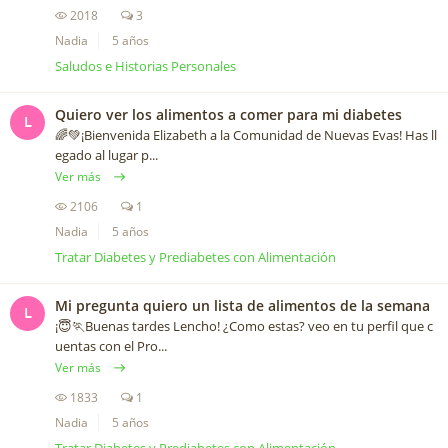
2018
3
Nadia
5 años
Saludos e Historias Personales
Quiero ver los alimentos a comer para mi diabetes
L
🌈💚¡Bienvenida Elizabeth a la Comunidad de Nuevas Evas! Has ll
egado al lugar p...
Ver más
2106
1
Nadia
5 años
Tratar Diabetes y Prediabetes con Alimentación
Mi pregunta quiero un lista de alimentos de la semana
L
¡😇🏃Buenas tardes Lencho! ¿Como estas? veo en tu perfil que c
uentas con el Pro...
Ver más
1833
1
Nadia
5 años
Tratar Diabetes y Prediabetes con Alimentación