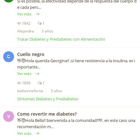
Si es posible, la efectividad depende de la respuesta del cuerpo d
e cada pers...
Ver más
1842
1
Alejandra
3 años
Tratar Diabetes y Prediabetes con Alimentación
Cuello negro
G
👋😇Hola querida Georgina!! ,si tiene resistencia a la insulina, es i
mportante...
Ver más
1896
1
katherineferna
3 años
Síntomas Diabetes y Prediabetes
Como revertir me diabetes?
V
👋😇Hola Bella!! bienvenida a la comunidad!!💚, en este caso una
recomendación m...
Ver más