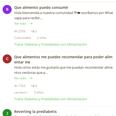
Que alimento puedo consumir
B
Hola bienvenida a nuestra comunidad 💚❤️ escríbenos por What
sapp para recibir...
Ver más
2559
2
Comunidad
2 años
Tratar Diabetes y Prediabetes con Alimentación
Que alimentos me puedes recomendar para poder alim
C
entar me
Hola cómo estás me gustaría que me puedan recomendar alime
ntos verduras que p...
Ver más
1763
0
carmen-r
3 años
Tratar Diabetes y Prediabetes con Alimentación
Reverting la prediabetis
J