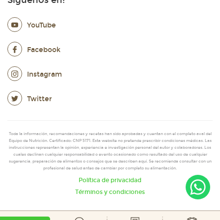
YouTube
Facebook
Instagram
Twitter
Toda la información, recomendaciones y recetas han sido aprobadas y cuentan con el completo aval del
Equipo de Nutrición. Certificado: CNP 5171. Esta website no pretende prescribir condiciones médicas. Las
instrucciones representan la opinión, experiencia e investigación personal del autor y colaboradores. Los
cuales declinan cualquier responsabilidad o evento ocasionado como resultado del uso de cualquier
sugerencia, preparación de alimentos o consejos que se describen aquí. Se recomienda consultar con un
profesional de salud antes de cambiar por completo su alimentación.
Política de privacidad
Términos y condiciones