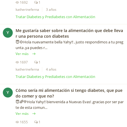
1692
1
katherineferna
3 años
Tratar Diabetes y Prediabetes con Alimentación
Me gustaría saber sobre la alimentación que debe lleva
Y
r una persona con diabetes
😇🌻Hola nuevamente bella Yahy!! , justo respondimos a tu preg
unta ,ya puedes r...
Ver más
1697
1
katherineferna
4 años
Tratar Diabetes y Prediabetes con Alimentación
Cómo sería mi alimentación si tengo diabetes, que pue
Y
do comer y que no?
😇🌈💚Hola Yahy!! bienvenida a Nuevas Evas! ,gracias por ser par
te de esta comun...
Ver más
1655
1