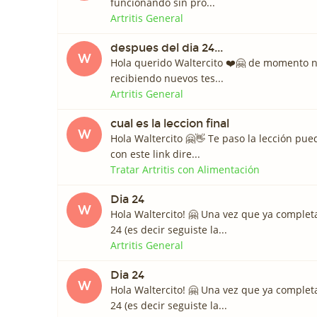
funcionando sin pro...
Artritis General
despues del dia 24...
W
Hola querido Waltercito ❤️️🤗 de momento 
recibiendo nuevos tes...
Artritis General
cual es la leccion final
W
Hola Waltercito 🤗👋 Te paso la lección pue
con este link dire...
Tratar Artritis con Alimentación
Dia 24
W
Hola Waltercito! 🤗 Una vez que ya completa
24 (es decir seguiste la...
Artritis General
Dia 24
W
Hola Waltercito! 🤗 Una vez que ya completa
24 (es decir seguiste la...