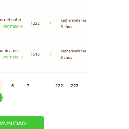
os del nabo
katherineferna
1222
1
Ver más
3 años
omunicamos
katherineferna
1516
1
Ver más
3 años
6
7
...
222
223
OMUNIDAD