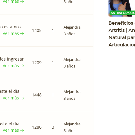
Ver más
3 años
Beneficios 
no estamos
Alejandra
1405
1
Artritis | A
Ver más
3 años
Natural par
Articulacio
des ingresar
Alejandra
1209
1
Ver más
3 años
ste el día
Alejandra
1448
1
Ver más
3 años
ste el día
Alejandra
1280
3
Ver más
3 años