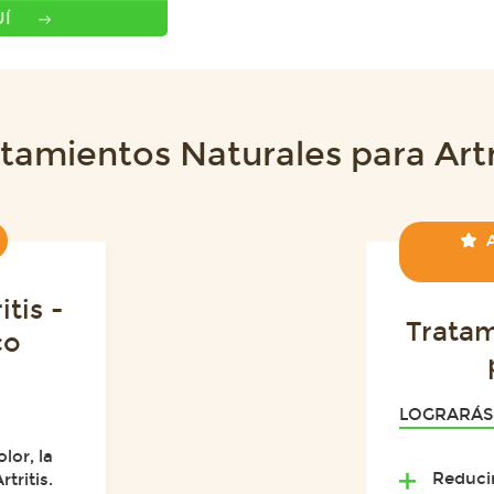
Í
tamientos Naturales para Artr
A
tis -
Tratam
co
LOGRARÁS
lor, la
Reducir
tritis.