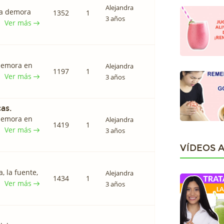
Alejandra
 la demora
1352
1
3 años
Ver más
 demora en
Alejandra
1197
1
Ver más
3 años
cas.
 demora en
Alejandra
1419
1
Ver más
3 años
VÍDEOS 
, la fuente,
Alejandra
1434
1
Ver más
3 años