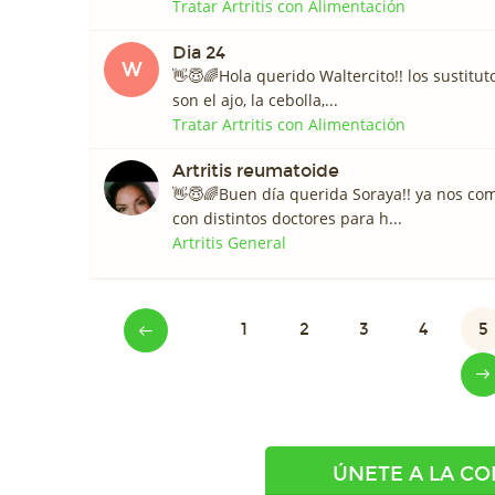
Tratar Artritis con Alimentación
Dia 24
W
👋😇🌈Hola querido Waltercito!! los sustitut
son el ajo, la cebolla,...
Tratar Artritis con Alimentación
Artritis reumatoide
👋😇🌈Buen día querida Soraya!! ya nos c
con distintos doctores para h...
Artritis General
1
2
3
4
5
ÚNETE A LA C