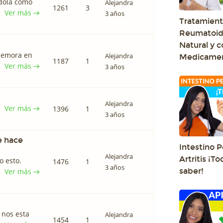
dola como
Alejandra
1261
3
Ver más
3 años
Tratamiento
Reumatoid
Natural y c
 demora en
Alejandra
Medicame
1187
1
Ver más
3 años
Alejandra
Ver más
1396
1
3 años
e hace
Intestino 
Alejandra
Artritis ¡T
o esto.
1476
1
3 años
saber!
Ver más
 nos esta
Alejandra
1454
1