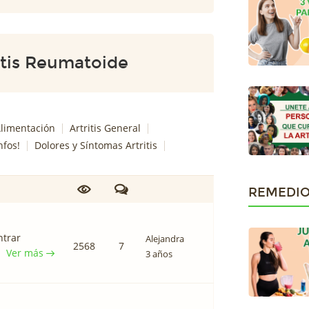
tis Reumatoide
 Alimentación
Artritis General
nfos!
Dolores y Síntomas Artritis
REMEDIO
ntrar
Alejandra
2568
7
Ver más
3 años