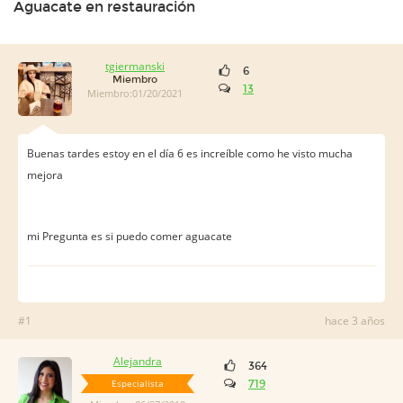
Aguacate en restauración
tgiermanski
6
Miembro
13
Miembro:01/20/2021
Buenas tardes estoy en el día 6 es increíble como he visto mucha
mejora
mi Pregunta es si puedo comer aguacate
#1
hace 3 años
Alejandra
364
Especialista
719