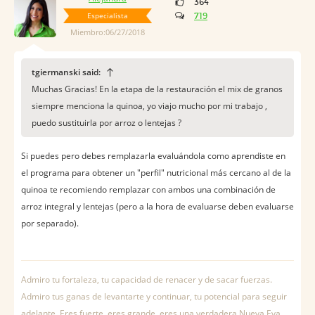
364
Especialista
719
Miembro:06/27/2018
tgiermanski said:
Muchas Gracias! En la etapa de la restauración el mix de granos
siempre menciona la quinoa, yo viajo mucho por mi trabajo ,
puedo sustituirla por arroz o lentejas ?
Si puedes pero debes remplazarla evaluándola como aprendiste en
el programa para obtener un "perfil" nutricional más cercano al de la
quinoa te recomiendo remplazar con ambos una combinación de
arroz integral y lentejas (pero a la hora de evaluarse deben evaluarse
por separado).
Admiro tu fortaleza, tu capacidad de renacer y de sacar fuerzas.
Admiro tus ganas de levantarte y continuar, tu potencial para seguir
adelante. Eres fuerte, eres grande, eres una verdadera Nueva Eva.