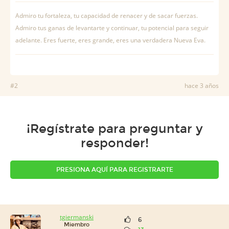
Admiro tu fortaleza, tu capacidad de renacer y de sacar fuerzas.
Admiro tus ganas de levantarte y continuar, tu potencial para seguir
adelante. Eres fuerte, eres grande, eres una verdadera Nueva Eva.
#2
hace 3 años
¡Regístrate para preguntar y
responder!
PRESIONA AQUÍ PARA REGISTRARTE
tgiermanski
6
Miembro