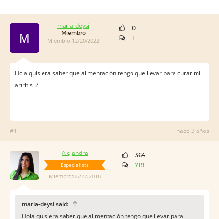
maria-deysi
0
Miembro
M
1
Miembro:12/20/2022
Hola quisiera saber que alimentación tengo que llevar para curar mi
artritis .?
#1
hace 3 años
Alejandra
364
Especialista
719
Miembro:06/27/2018
maria-deysi said:
Hola quisiera saber que alimentación tengo que llevar para