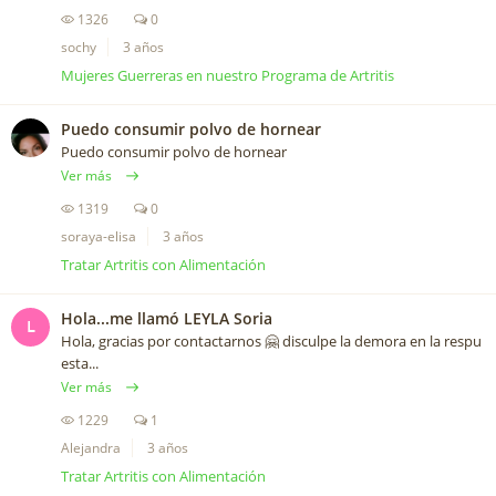
1326
0
sochy
3 años
Mujeres Guerreras en nuestro Programa de Artritis
Puedo consumir polvo de hornear
Puedo consumir polvo de hornear
Ver más
1319
0
soraya-elisa
3 años
Tratar Artritis con Alimentación
Hola...me llamó LEYLA Soria
L
Hola, gracias por contactarnos 🤗 disculpe la demora en la respu
esta...
Ver más
1229
1
Alejandra
3 años
Tratar Artritis con Alimentación