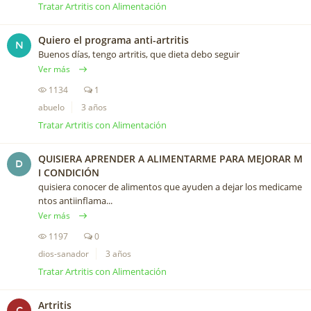
Tratar Artritis con Alimentación
Quiero el programa anti-artritis
N
Buenos días, tengo artritis, que dieta debo seguir
Ver más
1134
1
abuelo
3 años
Tratar Artritis con Alimentación
QUISIERA APRENDER A ALIMENTARME PARA MEJORAR M
D
I CONDICIÓN
quisiera conocer de alimentos que ayuden a dejar los medicame
ntos antiinflama...
Ver más
1197
0
dios-sanador
3 años
Tratar Artritis con Alimentación
Artritis
C