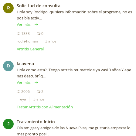
Solicitud de consulta
R
Hola soy Rodrigo, quisiera información sobre el programa, no es
posible activ...
Ver más
1333
0
rodri-human
3 años
Artritis General
la avena
D
Hola como esta?,.Tengo artritis reumatoide ya vasi 3 años.Y ape
nas descubrí q...
Ver más
2006
2
lireya
3 años
Tratar Artritis con Alimentación
Tratamiento Inicio
J
Ola amigas y amigos de las Nueva Evas, me gustaria empezar lo
mas pronto posi...