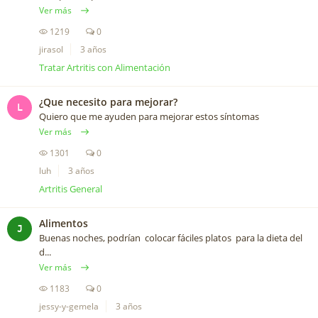
Ver más
1219
0
jirasol
3 años
Tratar Artritis con Alimentación
¿Que necesito para mejorar?
L
Quiero que me ayuden para mejorar estos síntomas
Ver más
1301
0
luh
3 años
Artritis General
Alimentos
J
Buenas noches, podrían colocar fáciles platos para la dieta del
d...
Ver más
1183
0
jessy-y-gemela
3 años