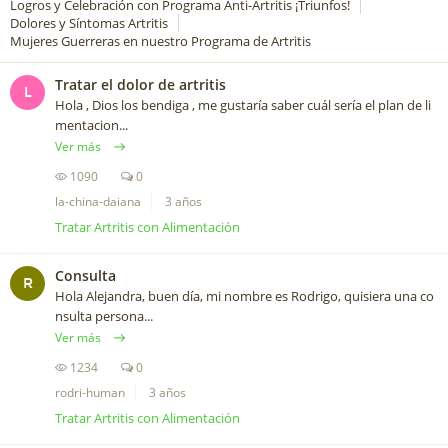
Logros y Celebración con Programa Anti-Artritis ¡Triunfos!
Dolores y Síntomas Artritis
Mujeres Guerreras en nuestro Programa de Artritis
Tratar el dolor de artritis
L
Hola , Dios los bendiga , me gustaría saber cuál sería el plan de li
mentacion...
Ver más
1090
0
la-china-daiana
3 años
Tratar Artritis con Alimentación
Consulta
R
Hola Alejandra, buen día, mi nombre es Rodrigo, quisiera una co
nsulta persona...
Ver más
1234
0
rodri-human
3 años
Tratar Artritis con Alimentación