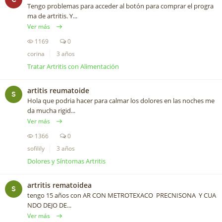
Tengo problemas para acceder al botón para comprar el progra
ma de artritis. Y...
Ver más
1169
0
corina
3 años
Tratar Artritis con Alimentación
artitis reumatoide
S
Hola que podria hacer para calmar los dolores en las noches me
da mucha rigid...
Ver más
1366
0
sofilily
3 años
Dolores y Síntomas Artritis
artritis rematoidea
S
tengo 15 años con AR CON METROTEXACO PRECNISONA Y CUA
NDO DEJO DE...
Ver más