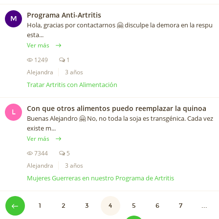
Programa Anti-Artritis
M
Hola, gracias por contactarnos 🤗 disculpe la demora en la respu
esta...
Ver más
1249
1
Alejandra
3 años
Tratar Artritis con Alimentación
Con que otros alimentos puedo reemplazar la quinoa
L
Buenas Alejandro 🤗 No, no toda la soja es transgénica. Cada vez
existe m...
Ver más
7344
5
Alejandra
3 años
Mujeres Guerreras en nuestro Programa de Artritis
1
2
3
4
5
6
7
...