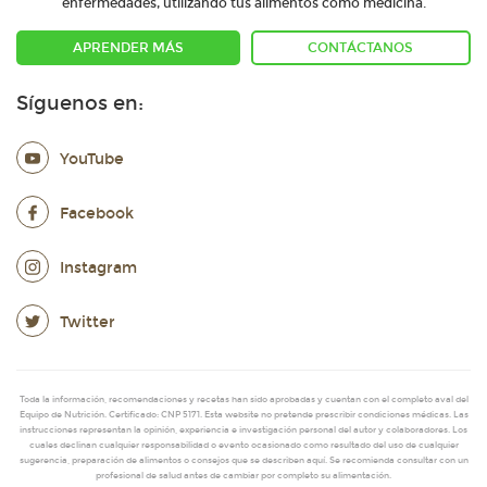
enfermedades, utilizando tus alimentos como medicina.
APRENDER MÁS
CONTÁCTANOS
Síguenos en:
YouTube
Facebook
Instagram
Twitter
Toda la información, recomendaciones y recetas han sido aprobadas y cuentan con el completo aval del
Equipo de Nutrición. Certificado: CNP 5171. Esta website no pretende prescribir condiciones médicas. Las
instrucciones representan la opinión, experiencia e investigación personal del autor y colaboradores. Los
cuales declinan cualquier responsabilidad o evento ocasionado como resultado del uso de cualquier
sugerencia, preparación de alimentos o consejos que se describen aquí. Se recomienda consultar con un
profesional de salud antes de cambiar por completo su alimentación.