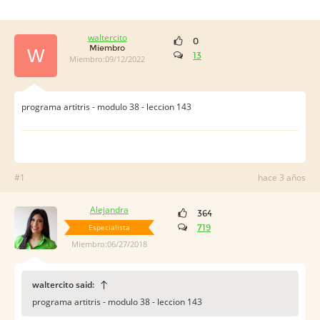
waltercito
0
Miembro
W
13
Miembro:09/12/2022
programa artitris - modulo 38 - leccion 143
#1
hace 3 años
Alejandra
364
Especialista
719
Miembro:06/27/2018
waltercito said:
programa artitris - modulo 38 - leccion 143