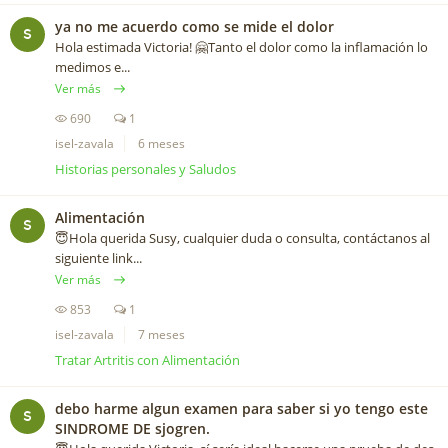
ya no me acuerdo como se mide el dolor
S
Hola estimada Victoria! 🤗Tanto el dolor como la inflamación lo
medimos e...
Ver más
690
1
isel-zavala
6 meses
Historias personales y Saludos
Alimentación
S
😇Hola querida Susy, cualquier duda o consulta, contáctanos al
siguiente link...
Ver más
853
1
isel-zavala
7 meses
Tratar Artritis con Alimentación
debo harme algun examen para saber si yo tengo este
S
SINDROME DE sjogren.