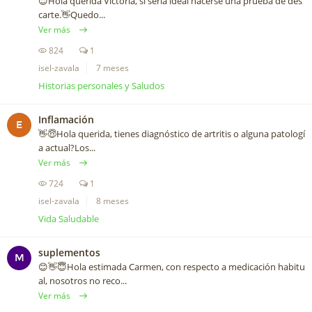
😇Hola querida Victoria, sí sería ideal hacerse una prueba de des
carte.👋Quedo...
Ver más
824
1
isel-zavala
7 meses
Historias personales y Saludos
Inflamación
E
👋😇Hola querida, tienes diagnóstico de artritis o alguna patologí
a actual?Los...
Ver más
724
1
isel-zavala
8 meses
Vida Saludable
suplementos
M
😊👋😇Hola estimada Carmen, con respecto a medicación habitu
al, nosotros no reco...
Ver más