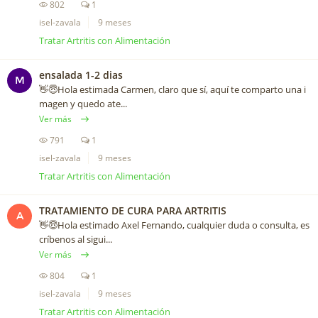
802
1
isel-zavala
9 meses
Tratar Artritis con Alimentación
ensalada 1-2 dias
M
👋😇Hola estimada Carmen, claro que sí, aquí te comparto una i
magen y quedo ate...
Ver más
791
1
isel-zavala
9 meses
Tratar Artritis con Alimentación
TRATAMIENTO DE CURA PARA ARTRITIS
A
👋😇Hola estimado Axel Fernando, cualquier duda o consulta, es
críbenos al sigui...
Ver más
804
1
isel-zavala
9 meses
Tratar Artritis con Alimentación