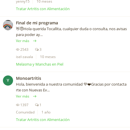
yenny15
10 meses
Tratar Artritis con Alimentación
Final de mi programa
👋😇Hola querida Tocallita, cualquier duda o consulta, nos avisas
para poder ay...
Ver más
2543
3
isel-zavala
10 meses
Melasma y Manchas en Piel
Monoartritis
Y
Hola, bienvenida a nuestra comunidad 💚❤️Gracias por contacta
rte con Nuevas Ev...
Ver más
1397
1
Comunidad
1 año
Tratar Artritis con Alimentación