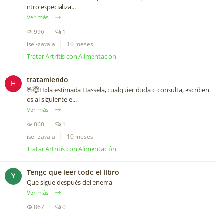
ntro especializa...
Ver más
996
1
isel-zavala
10 meses
Tratar Artritis con Alimentación
tratamiendo
H
👋😇Hola estimada Hassela, cualquier duda o consulta, escríben
os al siguiente e...
Ver más
868
1
isel-zavala
10 meses
Tratar Artritis con Alimentación
Tengo que leer todo el libro
Y
Que sigue después del enema
Ver más
867
0