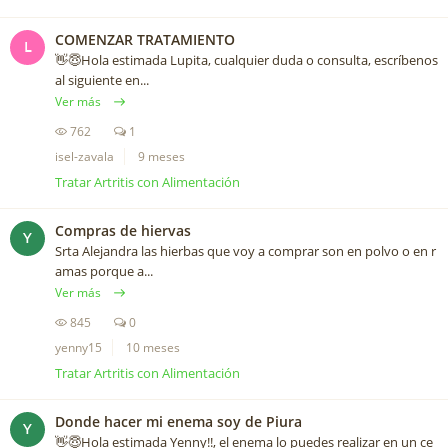
COMENZAR TRATAMIENTO
L
👋😇Hola estimada Lupita, cualquier duda o consulta, escríbenos
al siguiente en...
Ver más
762
1
isel-zavala
9 meses
Tratar Artritis con Alimentación
Compras de hiervas
Y
Srta Alejandra las hierbas que voy a comprar son en polvo o en r
amas porque a...
Ver más
845
0
yenny15
10 meses
Tratar Artritis con Alimentación
Donde hacer mi enema soy de Piura
Y
👋😇Hola estimada Yenny!!, el enema lo puedes realizar en un ce