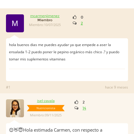
mcarmenjimenez
0
Miembro
M
2
Miembro:10/07/2025
hola buenos dias me puedes ayudar ya que empede a aser la
ensalada 1-2 puedo poner le pepino orgánico más chico .? y puedo
tomar mis suplementos vitaminas
#1
hace 9 meses
isel-zavala
2
Nutricionista
14
Miembro:09/11/2025
😊👋😇Hola estimada Carmen, con respecto a