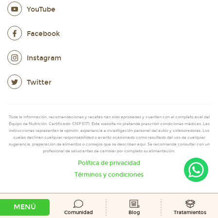
YouTube
Facebook
Instagram
Twitter
Toda la información, recomendaciones y recetas han sido aprobadas y cuentan con el completo aval del
Equipo de Nutrición. Certificado: CNP 5171. Esta website no pretende prescribir condiciones médicas. Las
instrucciones representan la opinión, experiencia e investigación personal del autor y colaboradores. Los
cuales declinan cualquier responsabilidad o evento ocasionado como resultado del uso de cualquier
sugerencia, preparación de alimentos o consejos que se describen aquí. Se recomienda consultar con un
profesional de salud antes de cambiar por completo su alimentación.
Política de privacidad
Términos y condiciones
MENÚ
Comunidad
Blog
Tratamientos