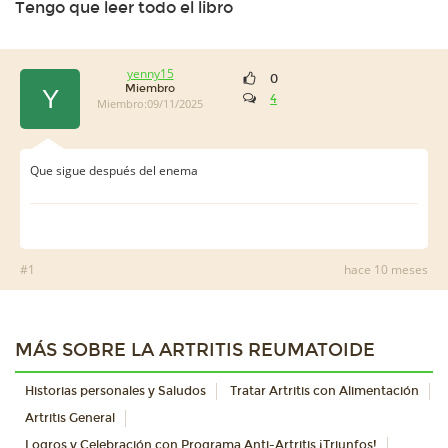
Tengo que leer todo el libro
yenny15
0
Miembro
Y
4
Miembro:09/11/2025
Que sigue después del enema
#1
hace 10 meses
MÁS SOBRE LA ARTRITIS REUMATOIDE
Historias personales y Saludos
Tratar Artritis con Alimentación
Artritis General
Logros y Celebración con Programa Anti-Artritis ¡Triunfos!