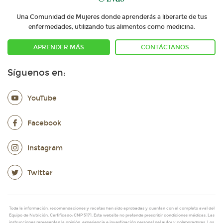
Una Comunidad de Mujeres donde aprenderás a liberarte de tus
enfermedades, utilizando tus alimentos como medicina.
APRENDER MÁS
CONTÁCTANOS
Síguenos en:
YouTube
Facebook
Instagram
Twitter
Toda la información, recomendaciones y recetas han sido aprobadas y cuentan con el completo aval del
Equipo de Nutrición. Certificado: CNP 5171. Esta website no pretende prescribir condiciones médicas. Las
instrucciones representan la opinión, experiencia e investigación personal del autor y colaboradores. Los