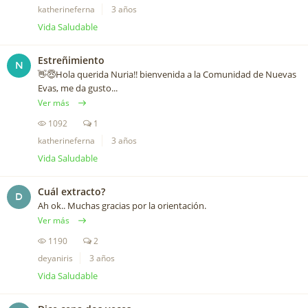
katherineferna
3 años
Vida Saludable
Estreñimiento
N
👋😇Hola querida Nuria!! bienvenida a la Comunidad de Nuevas
Evas, me da gusto...
Ver más
1092
1
katherineferna
3 años
Vida Saludable
Cuál extracto?
D
Ah ok.. Muchas gracias por la orientación.
Ver más
1190
2
deyaniris
3 años
Vida Saludable