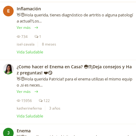
Inflamación
E
👋😇Hola querida, tienes diagnóstico de artritis o alguna patologí
a actual?Los...
Ver más
734
1
isel-zavala
8 meses
Vida Saludable
¿Como hacer el Enema en Casa? 😳⁉️¡Deja consejos y Ha
z preguntas! ❤️😏
👋😇Hola querida Patricia!! para el enema utilizas el mismo equip
o ,si es neces...
Ver más
15956
122
katherineferna
3 años
Vida Saludable
Enema
J