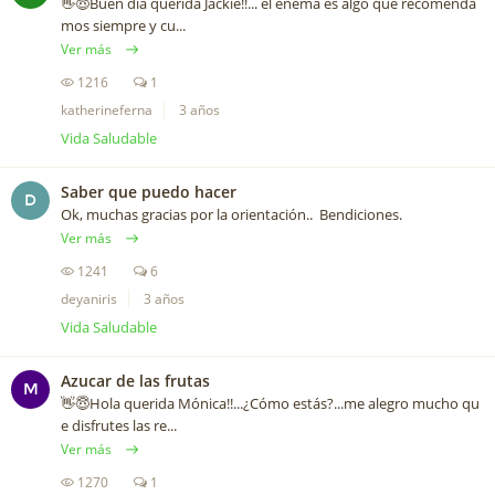
👋😇Buen día querida Jackie!!... el enema es algo que recomenda
mos siempre y cu...
Ver más
1216
1
katherineferna
3 años
Vida Saludable
Saber que puedo hacer
D
Ok, muchas gracias por la orientación.. Bendiciones.
Ver más
1241
6
deyaniris
3 años
Vida Saludable
Azucar de las frutas
M
👋😇Hola querida Mónica!!...¿Cómo estás?...me alegro mucho qu
e disfrutes las re...
Ver más
1270
1