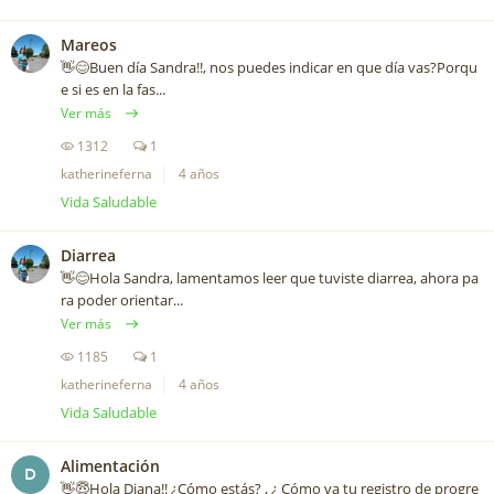
Mareos
👋😊Buen día Sandra!!, nos puedes indicar en que día vas?Porqu
e si es en la fas...
Ver más
1312
1
katherineferna
4 años
Vida Saludable
Diarrea
👋😊Hola Sandra, lamentamos leer que tuviste diarrea, ahora pa
ra poder orientar...
Ver más
1185
1
katherineferna
4 años
Vida Saludable
Alimentación
D
👋😇Hola Diana!! ¿Cómo estás? , ¿ Cómo va tu registro de progre