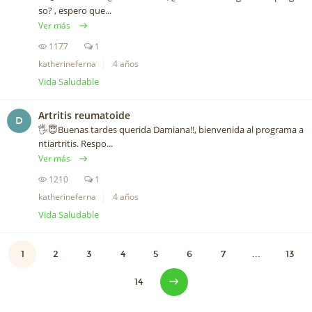
so? , espero que...
Ver más
1177
1
katherineferna
4 años
Vida Saludable
Artritis reumatoide
D
🖐😇Buenas tardes querida Damiana!!, bienvenida al programa a
ntiartritis. Respo...
Ver más
1210
1
katherineferna
4 años
Vida Saludable
1
2
3
4
5
6
7
...
13
14