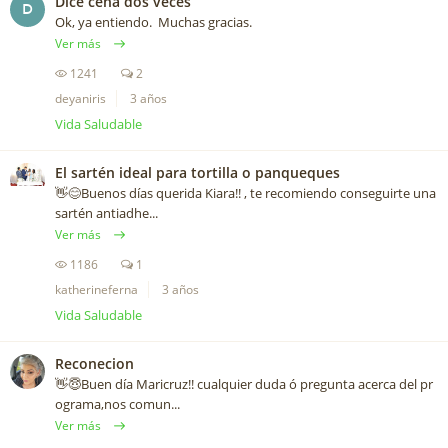
Dice cena dos veces
D
Ok, ya entiendo. Muchas gracias.
Ver más
1241
2
deyaniris
3 años
Vida Saludable
El sartén ideal para tortilla o panqueques
👋😊Buenos días querida Kiara!! , te recomiendo conseguirte una
sartén antiadhe...
Ver más
1186
1
katherineferna
3 años
Vida Saludable
Reconecion
👋😇Buen día Maricruz!! cualquier duda ó pregunta acerca del pr
ograma,nos comun...
Ver más