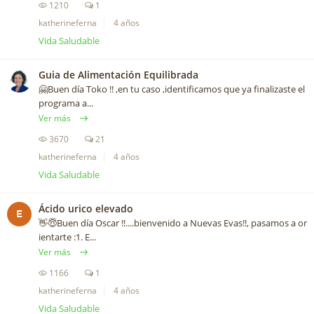
1210
1
katherineferna
4 años
Vida Saludable
Guia de Alimentación Equilibrada
🤗Buen día Toko !! ,en tu caso ,identificamos que ya finalizaste el
programa a...
Ver más
3670
21
katherineferna
4 años
Vida Saludable
Ácido urico elevado
E
👋😇Buen día Oscar !!....bienvenido a Nuevas Evas!!, pasamos a or
ientarte :1. E...
Ver más
1166
1
katherineferna
4 años
Vida Saludable