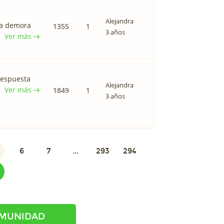
Alejandra
 la demora
1355
1
3 años
Ver más
 respuesta
Alejandra
Ver más
1849
1
3 años
6
7
...
293
294
OMUNIDAD