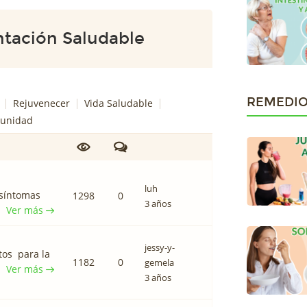
tación Saludable
REMEDIO
Rejuvenecer
Vida Saludable
munidad
luh
 síntomas
1298
0
3 años
Ver más
jessy-y-
tos para la
1182
0
gemela
Ver más
3 años