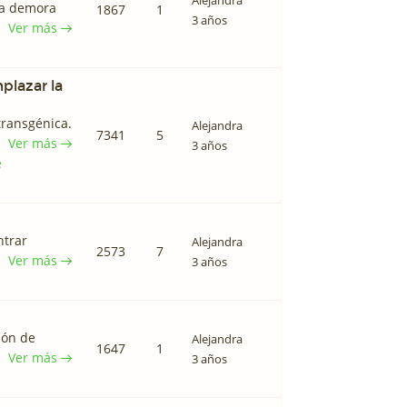
Alejandra
 la demora
1867
1
3 años
Ver más
plazar la
transgénica.
Alejandra
7341
5
Ver más
3 años
e
ntrar
Alejandra
2573
7
Ver más
3 años
ión de
Alejandra
1647
1
Ver más
3 años