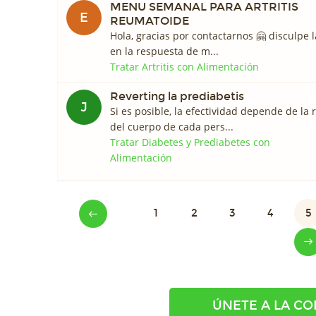
MENU SEMANAL PARA ARTRITIS
E
REUMATOIDE
Hola, gracias por contactarnos 🤗 disculpe
en la respuesta de m...
Tratar Artritis con Alimentación
Reverting la prediabetis
J
Si es posible, la efectividad depende de la
del cuerpo de cada pers...
Tratar Diabetes y Prediabetes con
Alimentación
1
2
3
4
5
ÚNETE A LA C