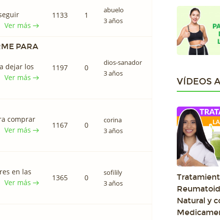
abuelo
 seguir
1133
1
3 años
Ver más
RME PARA
dios-sanador
 dejar los
1197
0
3 años
Ver más
VÍDEOS 
ra comprar
corina
1167
0
Ver más
3 años
res en las
sofilily
Tratamiento
1365
0
Ver más
3 años
Reumatoid
Natural y c
Medicame