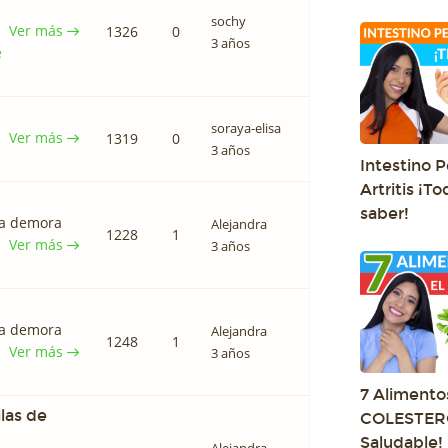
sochy
Ver más
1326
0
3 años
e
soraya-elisa
Ver más
1319
0
3 años
Intestino 
Artritis ¡T
saber!
 la demora
Alejandra
1228
1
Ver más
3 años
 la demora
Alejandra
1248
1
Ver más
3 años
7 Alimento
las de
COLESTERO
Saludable!