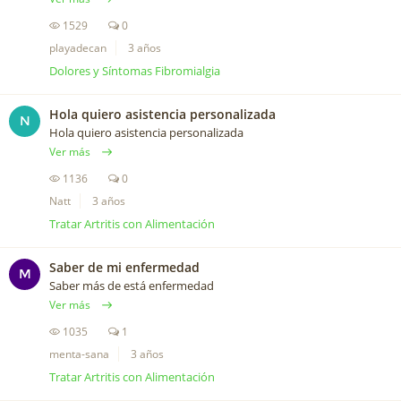
1529
0
playadecan
3 años
Dolores y Síntomas Fibromialgia
Hola quiero asistencia personalizada
N
Hola quiero asistencia personalizada
Ver más
1136
0
Natt
3 años
Tratar Artritis con Alimentación
Saber de mi enfermedad
M
Saber más de está enfermedad
Ver más
1035
1
menta-sana
3 años
Tratar Artritis con Alimentación