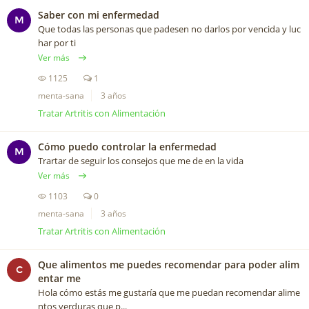
Saber con mi enfermedad
M
Que todas las personas que padesen no darlos por vencida y luc
har por ti
Ver más
1125
1
menta-sana
3 años
Tratar Artritis con Alimentación
Cómo puedo controlar la enfermedad
M
Trartar de seguir los consejos que me de en la vida
Ver más
1103
0
menta-sana
3 años
Tratar Artritis con Alimentación
Que alimentos me puedes recomendar para poder alim
C
entar me
Hola cómo estás me gustaría que me puedan recomendar alime
ntos verduras que p...