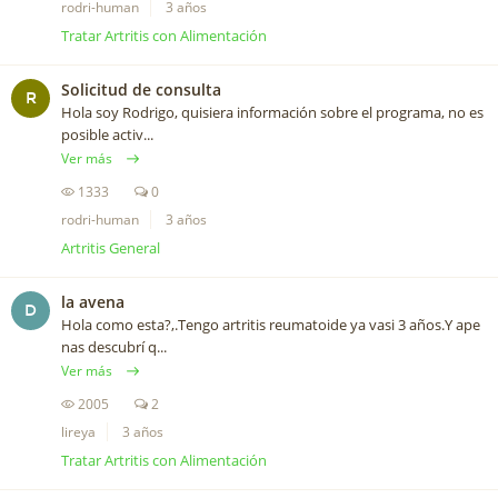
rodri-human
3 años
Tratar Artritis con Alimentación
Solicitud de consulta
R
Hola soy Rodrigo, quisiera información sobre el programa, no es
posible activ...
Ver más
1333
0
rodri-human
3 años
Artritis General
la avena
D
Hola como esta?,.Tengo artritis reumatoide ya vasi 3 años.Y ape
nas descubrí q...
Ver más
2005
2
lireya
3 años
Tratar Artritis con Alimentación