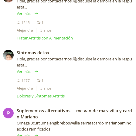
Hola, gracias por contactarnos 🤗 disculpe la demora en la respu
esta...
Ver más
1245
1
Alejandra
3 años
Tratar Artritis con Alimentación
Síntomas detox
Hola, gracias por contactarnos 🤗 disculpe la demora en la respu
esta...
Ver más
1477
1
Alejandra
3 años
Dolores y Síntomas Artritis
Suplementos alternativos … me van de maravilla y card
P
o Mariano
Omega 3curcumajengibreboswellia serratacardo marianoamino
ácidos ramificados
Ver más