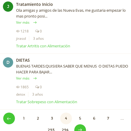
Tratamiento Inicio
J
Ola amigas y amigos de las Nueva Evas, me gustaria empezar lo
mas pronto posi...
Ver más
1218
0
jirasol
3 años
Tratar Artritis con Alimentación
DIETAS
D
BUENAS TARDES:QUISIERA SABER QUE MENUS O DIETAS PUEDO
HACER PARA BAJAR...
Ver más
1865
0
detox
3 años
Tratar Sobrepeso con Alimentación
1
2
3
4
5
6
7
...
293
294