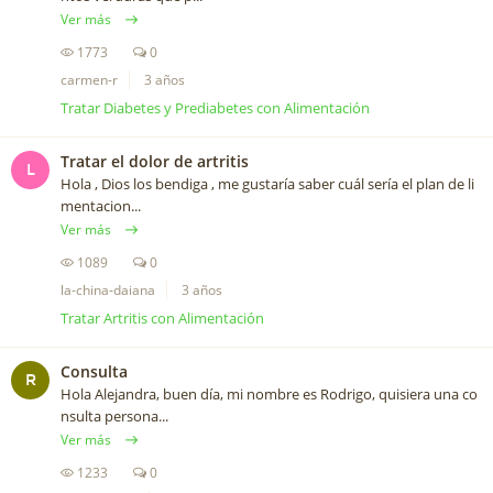
Ver más
1773
0
carmen-r
3 años
Tratar Diabetes y Prediabetes con Alimentación
Tratar el dolor de artritis
L
Hola , Dios los bendiga , me gustaría saber cuál sería el plan de li
mentacion...
Ver más
1089
0
la-china-daiana
3 años
Tratar Artritis con Alimentación
Consulta
R
Hola Alejandra, buen día, mi nombre es Rodrigo, quisiera una co
nsulta persona...
Ver más
1233
0