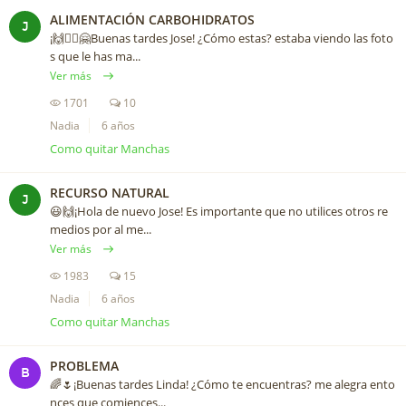
ALIMENTACIÓN CARBOHIDRATOS
J
¡🙌🙋‍♂️🤗Buenas tardes Jose! ¿Cómo estas? estaba viendo las foto
s que le has ma...
Ver más
1701
10
Nadia
6 años
Como quitar Manchas
RECURSO NATURAL
J
😃🙌¡Hola de nuevo Jose! Es importante que no utilices otros re
medios por al me...
Ver más
1983
15
Nadia
6 años
Como quitar Manchas
PROBLEMA
B
🌈🌷¡Buenas tardes Linda! ¿Cómo te encuentras? me alegra ento
nces que comiences...