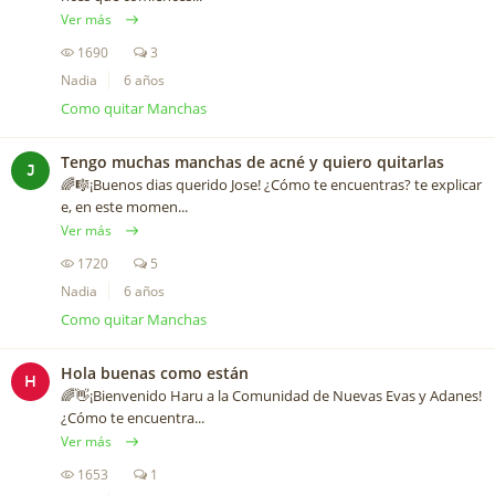
Ver más
1690
3
Nadia
6 años
Como quitar Manchas
Tengo muchas manchas de acné y quiero quitarlas
J
🌈🎼¡Buenos dias querido Jose! ¿Cómo te encuentras? te explicar
e, en este momen...
Ver más
1720
5
Nadia
6 años
Como quitar Manchas
Hola buenas como están
H
🌈👋¡Bienvenido Haru a la Comunidad de Nuevas Evas y Adanes!
¿Cómo te encuentra...
Ver más
1653
1