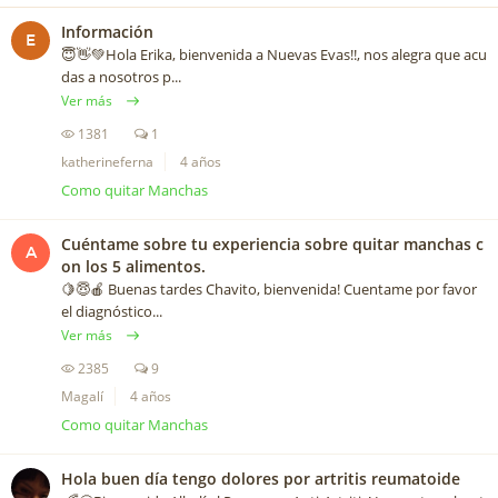
Información
E
😇👋💚Hola Erika, bienvenida a Nuevas Evas!!, nos alegra que acu
das a nosotros p...
Ver más
1381
1
katherineferna
4 años
Como quitar Manchas
Cuéntame sobre tu experiencia sobre quitar manchas c
A
on los 5 alimentos.
🍋😇🍎 Buenas tardes Chavito, bienvenida! Cuentame por favor
el diagnóstico...
Ver más
2385
9
Magalí
4 años
Como quitar Manchas
Hola buen día tengo dolores por artritis reumatoide