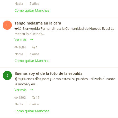
Nadia
5 años
Como quitar Manchas
Tengo melasma en la cara
F
❤️️😍¡Bienvenida Fernandina a la Comunidad de Nuevas Evas! La
mento lo que nos...
Ver más
1684
1
Nadia
5 años
Como quitar Manchas
Buenas soy el de la foto de la espalda
J
👮🏃¡Buenos días Jose! ¿Como estas? si, puedes utilizarla durante
la noche y en...
Ver más
1892
15
Nadia
6 años
Como quitar Manchas