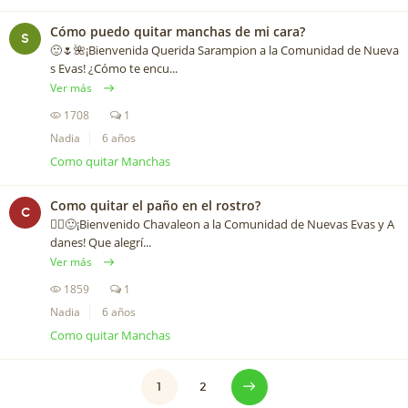
Cómo puedo quitar manchas de mi cara?
S
🙂🌷🌺¡Bienvenida Querida Sarampion a la Comunidad de Nueva
s Evas! ¿Cómo te encu...
Ver más
1708
1
Nadia
6 años
Como quitar Manchas
Como quitar el paño en el rostro?
C
🙋‍♂️🙂¡Bienvenido Chavaleon a la Comunidad de Nuevas Evas y A
danes! Que alegrí...
Ver más
1859
1
Nadia
6 años
Como quitar Manchas
1
2