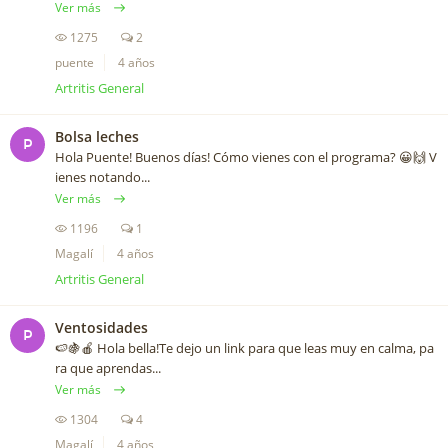
Ver más
1275
2
puente
4 años
Artritis General
Bolsa leches
P
Hola Puente! Buenos días! Cómo vienes con el programa? 😀🙌 V
ienes notando...
Ver más
1196
1
Magalí
4 años
Artritis General
Ventosidades
P
🍉🍇🍎 Hola bella!Te dejo un link para que leas muy en calma, pa
ra que aprendas...
Ver más
1304
4
Magalí
4 años