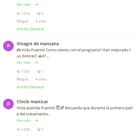
Ver más
1214
3
Magalí
4 años
Artritis General
Vinagre de manzana
P
👼 Hola Puente! Como vienes con el programa? Han mejorado t
us dolores? 🙏🍉...
Ver más
1105
1
Magalí
4 años
Artritis General
Chicle masticar
P
Hola querida Puente! 😇🌈 Recuerda que durante la primera part
e del tratamiento...
Ver más
1236
1