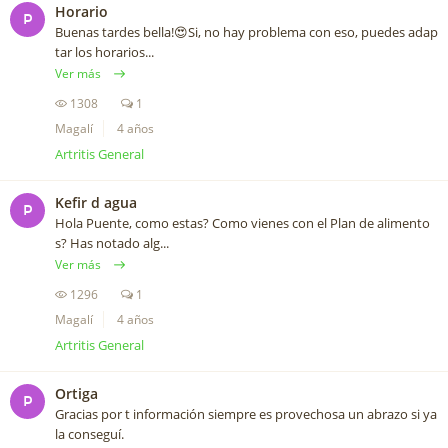
Horario
P
Buenas tardes bella!😍Si, no hay problema con eso, puedes adap
tar los horarios...
Ver más
1308
1
Magalí
4 años
Artritis General
Kefir d agua
P
Hola Puente, como estas? Como vienes con el Plan de alimento
s? Has notado alg...
Ver más
1296
1
Magalí
4 años
Artritis General
Ortiga
P
Gracias por t información siempre es provechosa un abrazo si ya
la conseguí.