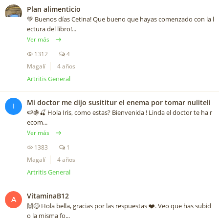
Plan alimenticio
💚 Buenos días Cetina! Que bueno que hayas comenzado con la l
ectura del libro!...
Ver más
1312
4
Magalí
4 años
Artritis General
Mi doctor me dijo susititur el enema por tomar nuliteli
I
🍉🍇🍒 Hola Iris, como estas? Bienvenida ! Linda el doctor te ha r
ecom...
Ver más
1383
1
Magalí
4 años
Artritis General
VitaminaB12
A
🙌😊 Hola bella, gracias por las respuestas ❤️️. Veo que has subid
o la misma fo...