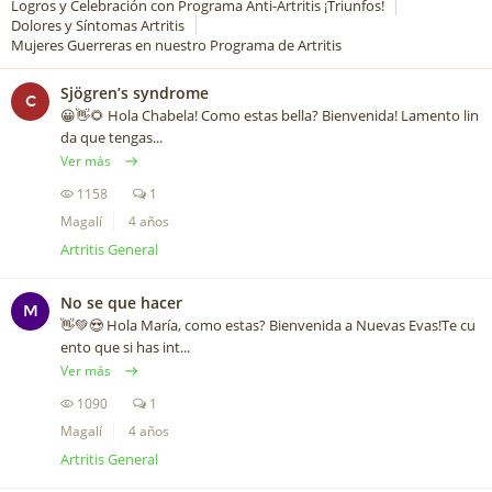
Logros y Celebración con Programa Anti-Artritis ¡Triunfos!
Dolores y Síntomas Artritis
Mujeres Guerreras en nuestro Programa de Artritis
Sjögren’s syndrome
C
😀👋🌻 Hola Chabela! Como estas bella? Bienvenida! Lamento lin
da que tengas...
Ver más
1158
1
Magalí
4 años
Artritis General
No se que hacer
M
👋💚😍 Hola María, como estas? Bienvenida a Nuevas Evas!Te cu
ento que si has int...
Ver más
1090
1
Magalí
4 años
Artritis General