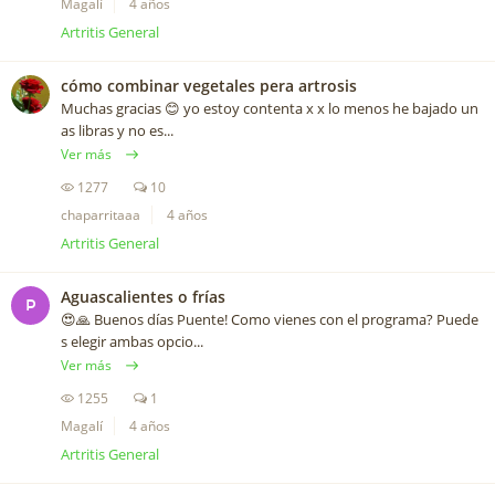
Magalí
4 años
Artritis General
cómo combinar vegetales pera artrosis
Muchas gracias 😊 yo estoy contenta x x lo menos he bajado un
as libras y no es...
Ver más
1277
10
chaparritaaa
4 años
Artritis General
Aguascalientes o frías
P
😍🙏 Buenos días Puente! Como vienes con el programa? Puede
s elegir ambas opcio...
Ver más
1255
1
Magalí
4 años
Artritis General