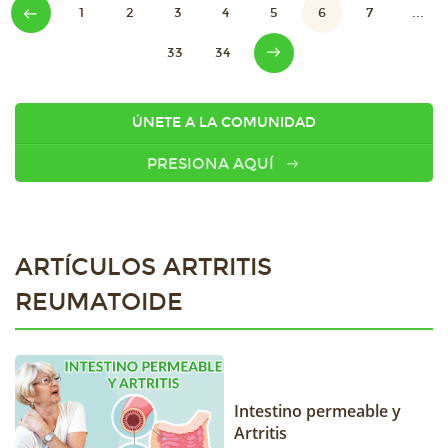
1
2
3
4
5
6
7
...
33
34
ÚNETE A LA COMUNIDAD
PRESIONA AQUÍ
ARTÍCULOS ARTRITIS
REUMATOIDE
Intestino permeable y
Artritis