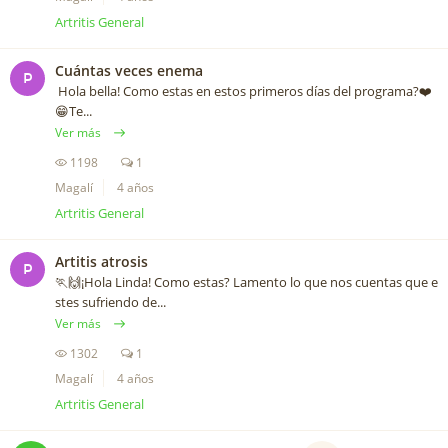
Artritis General
Cuántas veces enema
P
Hola bella! Como estas en estos primeros días del programa?❤️️
😁Te...
Ver más
1198
1
Magalí
4 años
Artritis General
Artitis atrosis
P
🏃🙌¡Hola Linda! Como estas? Lamento lo que nos cuentas que e
stes sufriendo de...
Ver más
1302
1
Magalí
4 años
Artritis General