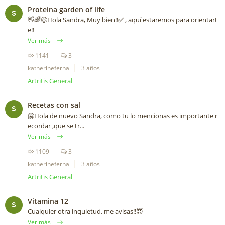
Proteina garden of life
S
👋🌈😊Hola Sandra, Muy bien!!✅ , aquí estaremos para orientart
e!!
Ver más
1141
3
katherineferna
3 años
Artritis General
Recetas con sal
S
🤗Hola de nuevo Sandra, como tu lo mencionas es importante r
ecordar ,que se tr...
Ver más
1109
3
katherineferna
3 años
Artritis General
Vitamina 12
S
Cualquier otra inquietud, me avisas!!😇
Ver más