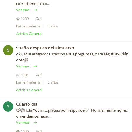
correctamente co...
Ver más
1039
1
katherineferna
3 años
Artritis General
Sueño despues del almuerzo
S
oki ,aquí estaremos atentos a tus preguntas, para seguir ayudán
dote🤗
Ver más
1031
3
katherineferna
3 años
Artritis General
Cuarto dia
Y
👋😊Hola Youmi ...gracias por responder✅. Normalmente no rec
omendamos hace...
Ver más
1046
3