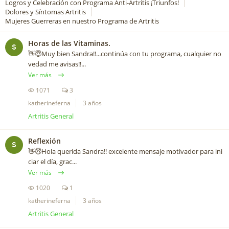
Logros y Celebración con Programa Anti-Artritis ¡Triunfos!
Dolores y Síntomas Artritis
Mujeres Guerreras en nuestro Programa de Artritis
Horas de las Vitaminas.
S
👋😇Muy bien Sandra!!...continúa con tu programa, cualquier no
vedad me avisas!!...
Ver más
1071
3
katherineferna
3 años
Artritis General
Reflexión
S
👋😇Hola querida Sandra!! excelente mensaje motivador para ini
ciar el día, grac...
Ver más
1020
1
katherineferna
3 años
Artritis General