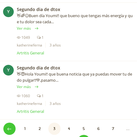
Segundo dia de dtox
Y
👋🌈😊Buen día Youmi!! que bueno que tengas más energía y qu
e tu dolor sea cada...
Ver más
1049
1
katherineferna
3 años
Artritis General
Segundo dia de dtox
Y
👋😇Hola Youmi!! que buena noticia que ya puedas mover tu de
do pulgar!!💚,pasamo...
Ver más
1060
1
katherineferna
3 años
Artritis General
1
2
3
4
5
6
7
...