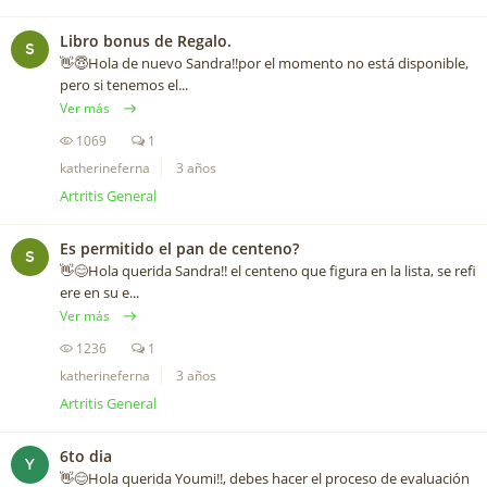
Libro bonus de Regalo.
S
👋😇Hola de nuevo Sandra!!por el momento no está disponible,
pero si tenemos el...
Ver más
1069
1
katherineferna
3 años
Artritis General
Es permitido el pan de centeno?
S
👋😊Hola querida Sandra!! el centeno que figura en la lista, se refi
ere en su e...
Ver más
1236
1
katherineferna
3 años
Artritis General
6to dia
Y
👋😊Hola querida Youmi!!, debes hacer el proceso de evaluación