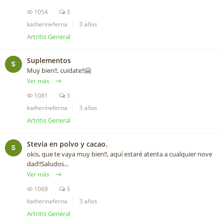
1054
3
katherineferna
3 años
Artritis General
Suplementos
S
Muy bien!!, cuidate!!🤗
Ver más
1081
3
katherineferna
3 años
Artritis General
Stevia en polvo y cacao.
S
okis, que te vaya muy bien!!, aquí estaré atenta a cualquier nove
dad!!Saludos...
Ver más
1068
3
katherineferna
3 años
Artritis General