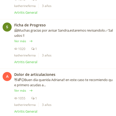
katherineferna
3 años
Artritis General
Ficha de Progreso
S
🤗Muchas gracias por avisar Sandra,estaremos revisandolo.✅Sal
udos !!
Ver más
1020
1
katherineferna
3 años
Artritis General
Dolor de articulaciones
A
👋🌈😊Buen día querida Adriana!! en este caso te recomiendo qu
e primero acudas a...
Ver más
1055
1
katherineferna
3 años
Artritis General