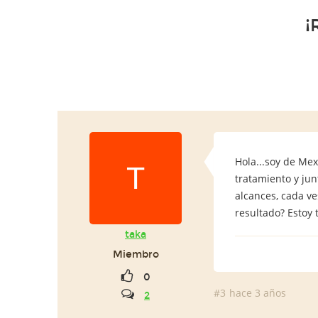
¡
Hola...soy de Mex
T
tratamiento y jun
alcances, cada ve
resultado? Estoy
taka
Miembro
0
#3
hace 3 años
2