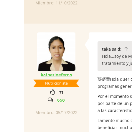
Miembro: 11/10/2022
taka said:
Hola...soy de M
tratamiento y j
katherineferna
👋🌈😇Hola queri
Nutricionista
programas general
71
Por el momento s
658
por parte de un p
a las característ
Miembro: 05/17/2022
Lamento mucho qu
beneficiar mucho