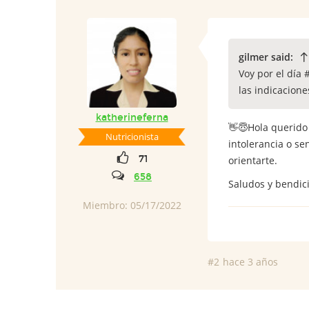
gilmer said:
Voy por el día 
las indicacion
katherineferna
👋😇Hola querido
Nutricionista
intolerancia o se
71
orientarte.
658
Saludos y bendic
Miembro: 05/17/2022
#2
hace 3 años