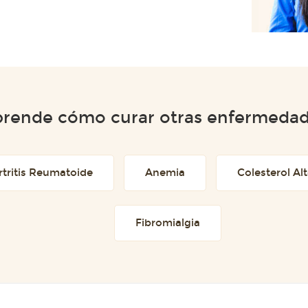
rende cómo curar otras enfermeda
rtritis Reumatoide
Anemia
Colesterol Al
Fibromialgia