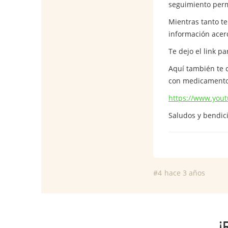
seguimiento perm
Mientras tanto t
información acerc
Te dejo el link 
Aquí también te 
con medicament
https://www.yo
Saludos y bendic
#4
hace 3 años
¡