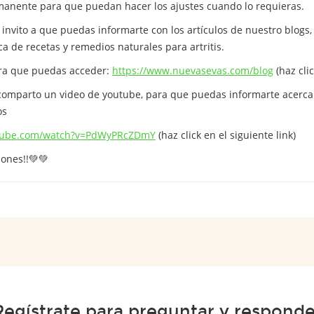
anente para que puedan hacer los ajustes cuando lo requieras.
e invito a que puedas informarte con los artículos de nuestro blo
a de recetas y remedios naturales para artritis.
para que puedas acceder:
https://www.nuevasevas.com/blog
(haz clic
comparto un video de youtube, para que puedas informarte acerca d
os
utube.com/watch?v=PdWyPRcZDmY
(haz click en el siguiente link)
iones!!💚💚
Regístrate para preguntar y responde