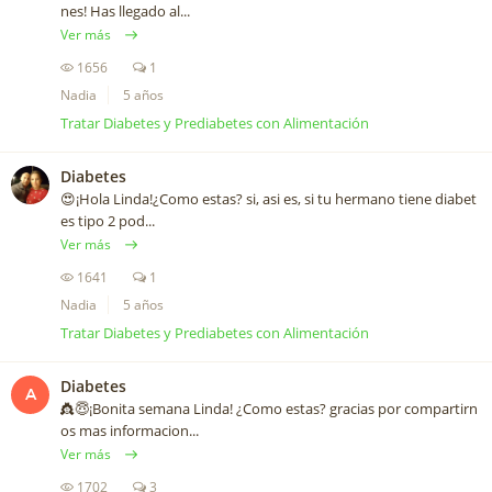
nes! Has llegado al...
Ver más
1656
1
Nadia
5 años
Tratar Diabetes y Prediabetes con Alimentación
Diabetes
😍¡Hola Linda!¿Como estas? si, asi es, si tu hermano tiene diabet
es tipo 2 pod...
Ver más
1641
1
Nadia
5 años
Tratar Diabetes y Prediabetes con Alimentación
Diabetes
A
👸😇¡Bonita semana Linda! ¿Como estas? gracias por compartirn
os mas informacion...
Ver más
1702
3