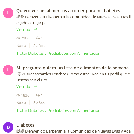
Quiero ver los alimentos a comer para mi diabetes
L
🌈💚¡Bienvenida Elizabeth a la Comunidad de Nuevas Evas! Has ll
egado al lugar p...
Ver más
2106
1
Nadia
5 años
Tratar Diabetes y Prediabetes con Alimentación
Mi pregunta quiero un lista de alimentos de la semana
L
¡😇🏃Buenas tardes Lencho! ¿Como estas? veo en tu perfil que c
uentas con el Pro...
Ver más
1836
1
Nadia
5 años
Tratar Diabetes y Prediabetes con Alimentación
Diabetes
B
🙌🌈¡Bienvenido Barberan a la Comunidad de Nuevas Evas y Ada