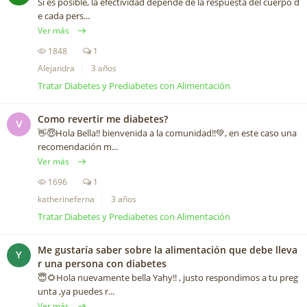
Si es posible, la efectividad depende de la respuesta del cuerpo d
e cada pers...
Ver más
1848
1
Alejandra
3 años
Tratar Diabetes y Prediabetes con Alimentación
Como revertir me diabetes?
V
👋😇Hola Bella!! bienvenida a la comunidad!!💚, en este caso una
recomendación m...
Ver más
1696
1
katherineferna
3 años
Tratar Diabetes y Prediabetes con Alimentación
Me gustaría saber sobre la alimentación que debe lleva
Y
r una persona con diabetes
😇🌻Hola nuevamente bella Yahy!! , justo respondimos a tu preg
unta ,ya puedes r...
Ver más