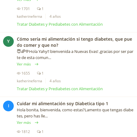
1701
1
katherineferna
4 años
Tratar Diabetes y Prediabetes con Alimentación
Cómo sería mi alimentación si tengo diabetes, que pue
Y
do comer y que no?
😇🌈💚Hola Yahy!! bienvenida a Nuevas Evas! ,gracias por ser par
te de esta comun...
Ver más
1655
1
katherineferna
4 años
Tratar Diabetes y Prediabetes con Alimentación
Cuidar mi alimentación soy Diabetica tipo 1
I
Hola bonita, bienvenida, como estas?Lamento que tengas diabe
tes, pero has lle...
Ver más
1812
1