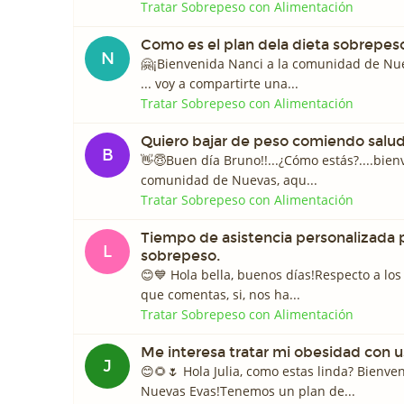
Tratar Sobrepeso con Alimentación
Como es el plan dela dieta sobrepes
N
🤗¡Bienvenida Nanci a la comunidad de Nu
... voy a compartirte una...
Tratar Sobrepeso con Alimentación
Quiero bajar de peso comiendo salu
B
👋😇Buen día Bruno!!...¿Cómo estás?....bien
comunidad de Nuevas, aqu...
Tratar Sobrepeso con Alimentación
Tiempo de asistencia personalizada p
L
sobrepeso.
😊💙 Hola bella, buenos días!Respecto a los
que comentas, si, nos ha...
Tratar Sobrepeso con Alimentación
Me interesa tratar mi obesidad con 
J
😊🌻🌷 Hola Julia, como estas linda? Bienve
Nuevas Evas!Tenemos un plan de...