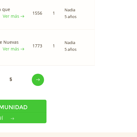
n que
Nadia
1556
1
Ver más
5 años
de Nuevas
Nadia
1773
1
Ver más
5 años
5
OMUNIDAD
Í