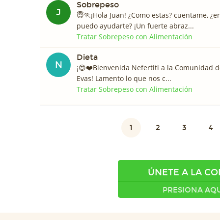
Sobrepeso
J
😇🏃¡Hola Juan! ¿Como estas? cuentame, ¿e
puedo ayudarte? ¡Un fuerte abraz...
Tratar Sobrepeso con Alimentación
Dieta
N
¡😍❤️️Bienvenida Nefertiti a la Comunidad 
Evas! Lamento lo que nos c...
Tratar Sobrepeso con Alimentación
1
2
3
4
ÚNETE A LA C
PRESIONA AQU