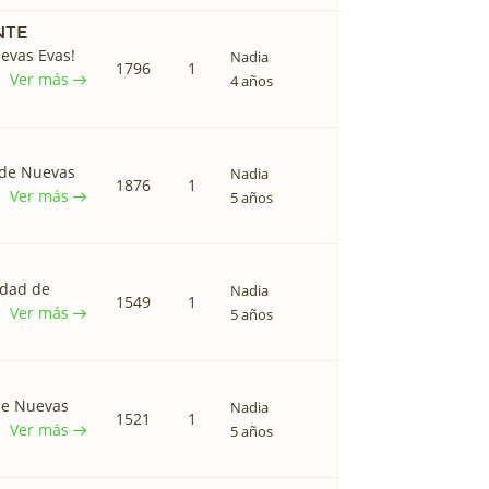
NTE
evas Evas!
Nadia
1796
1
Ver más
4 años
 de Nuevas
Nadia
1876
1
Ver más
5 años
idad de
Nadia
1549
1
Ver más
5 años
de Nuevas
Nadia
1521
1
Ver más
5 años