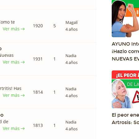
Como te
Magalí
1920
5
Ver más
4 años
AYUNO Int
o
¡Hazlo cor
 Nuevas
Nadia
1931
1
NUEVAS E
Ver más
4 años
tritis! Has
Nadia
1814
1
Ver más
4 años
so
El peor en
d de
Nadia
Artrosis: 
1813
1
Ver más
4 años