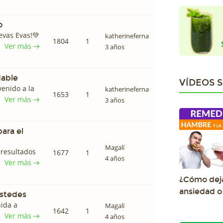
o
evas Evas!💚
katherineferna
1804
1
Ver más
3 años
dable
VÍDEOS 
venido a la
katherineferna
1653
1
Ver más
3 años
ara el
Magalí
 resultados
1677
1
4 años
Ver más
¿Cómo deja
ansiedad 
ustedes
nida a
Magalí
1642
1
Ver más
4 años