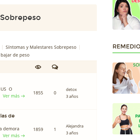
 Sobrepeso
REMEDIO
Síntomas y Malestares Sobrepeso
a bajar de peso
NUS O
detox
1855
0
Ver más
3 años
las de
Alejandra
 la demora
1859
1
3 años
Ver más