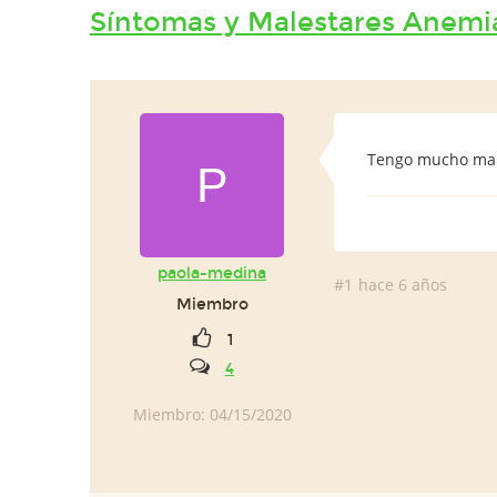
Síntomas y Malestares Anemi
Tengo mucho mare
P
paola-medina
#1
hace 6 años
Miembro
1
4
Miembro: 04/15/2020