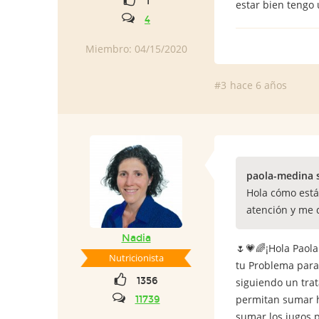
1
estar bien tengo
4
Miembro: 04/15/2020
#3
hace 6 años
paola-medina 
Hola cómo está
atención y me 
Nadia
🌷💗🌈¡Hola Paol
Nutricionista
tu Problema para
1356
siguiendo un tra
permitan sumar h
11739
sumar los jugos p