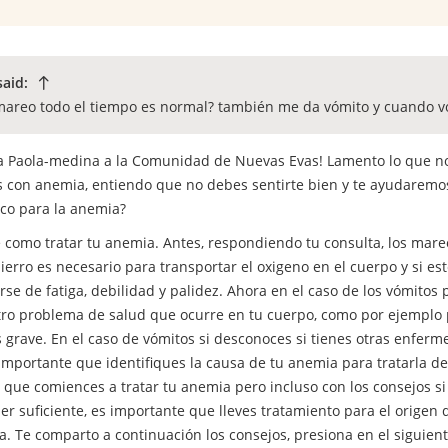
said:
reo todo el tiempo es normal? también me da vómito y cuando vóm
a Paola-medina a la Comunidad de Nuevas Evas! Lamento lo que no
s con anemia, entiendo que no debes sentirte bien y te ayudaremo
co para la anemia?
are como tratar tu anemia. Antes, respondiendo tu consulta, los m
ierro es necesario para transportar el oxigeno en el cuerpo y si e
 de fatiga, debilidad y palidez. Ahora en el caso de los vómitos 
tro problema de salud que ocurre en tu cuerpo, como por ejemplo p
grave. En el caso de vómitos si desconoces si tienes otras enferm
importante que identifiques la causa de tu anemia para tratarla d
que comiences a tratar tu anemia pero incluso con los consejos si n
er suficiente, es importante que lleves tratamiento para el origen
a. Te comparto a continuación los consejos, presiona en el siguient