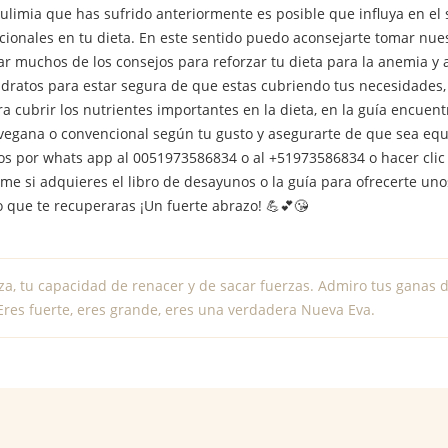
bulimia que has sufrido anteriormente es posible que influya en e
icionales en tu dieta. En este sentido puedo aconsejarte tomar nu
ar muchos de los consejos para reforzar tu dieta para la anemia 
idratos para estar segura de que estas cubriendo tus necesidades,
a cubrir los nutrientes importantes en la dieta, en la guía encue
vegana o convencional según tu gusto y asegurarte de que sea equi
s por whats app al 0051973586834 o al +51973586834 o hacer clic e
me si adquieres el libro de desayunos o la guía para ofrecerte un
 que te recuperaras ¡Un fuerte abrazo! 💪💕😘
za, tu capacidad de renacer y de sacar fuerzas. Admiro tus ganas d
Eres fuerte, eres grande, eres una verdadera Nueva Eva.