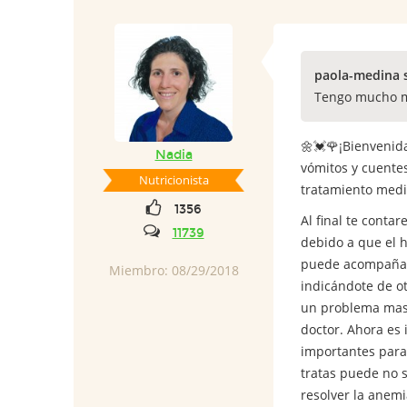
paola-medina 
Tengo mucho ma
🌼💓🌹¡Bienvenid
Nadia
vómitos y cuente
Nutricionista
tratamiento medi
1356
Al final te cont
11739
debido a que el h
puede acompañarse
Miembro: 08/29/2018
indicándote de o
un problema mas 
doctor. Ahora es 
importantes para 
tratas puede no s
resolver la anemi