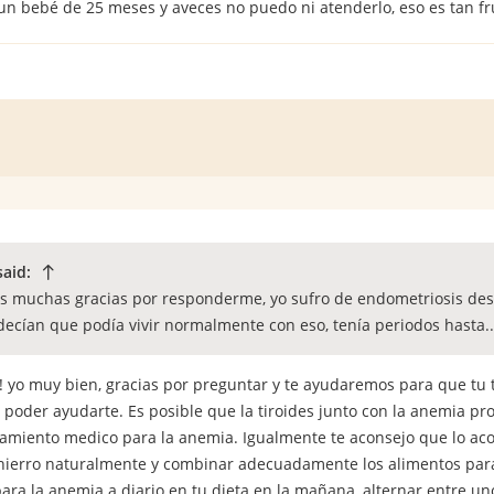
 un bebé de 25 meses y aveces no puedo ni atenderlo, eso es tan f
said:
s muchas gracias por responderme, yo sufro de endometriosis de
decían que podía vivir normalmente con eso, tenía periodos hasta..
a! yo muy bien, gracias por preguntar y te ayudaremos para que tu
 poder ayudarte. Es posible que la tiroides junto con la anemia p
tamiento medico para la anemia. Igualmente te aconsejo que lo ac
ierro naturalmente y combinar adecuadamente los alimentos para 
ara la anemia a diario en tu dieta en la mañana, alternar entre un