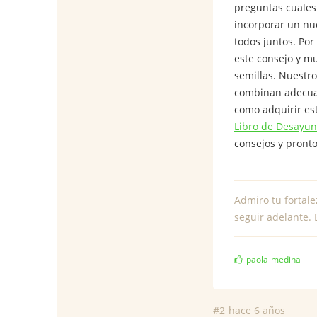
preguntas cuales
incorporar un nue
todos juntos. Po
este consejo y m
semillas. Nuestr
combinan adecuad
como adquirir est
Libro de Desayu
consejos y pronto 
Admiro tu fortale
seguir adelante. 
paola-medina
#2
hace 6 años