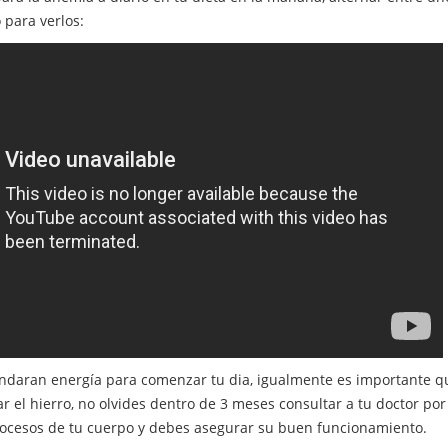
o para verlos:
indaran energía para comenzar tu dia, igualmente es importante qu
ar el hierro, no olvides dentro de 3 meses consultar a tu doctor po
ocesos de tu cuerpo y debes asegurar su buen funcionamiento.