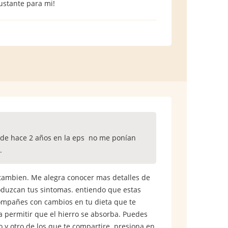
rustante para mi!
sde hace 2 años en la eps no me ponían
.
 tambien. Me alegra conocer mas detalles de
roduzcan tus sintomas. entiendo que estas
ompañes con cambios en tu dieta que te
permitir que el hierro se absorba. Puedes
o y otro de los que te compartire. presiona en