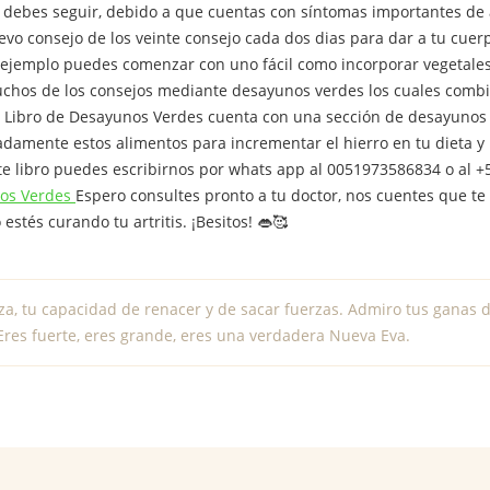
 debes seguir, debido a que cuentas con síntomas importantes de 
vo consejo de los veinte consejo cada dos dias para dar a tu cuerp
r ejemplo puedes comenzar con uno fácil como incorporar vegetale
uchos de los consejos mediante desayunos verdes los cuales combin
o Libro de Desayunos Verdes cuenta con una sección de desayunos 
amente estos alimentos para incrementar el hierro en tu dieta y m
e libro puedes escribirnos por whats app al 0051973586834 o al +51
nos Verdes
Espero consultes pronto a tu doctor, nos cuentes que t
estés curando tu artritis. ¡Besitos! 👄🥰
za, tu capacidad de renacer y de sacar fuerzas. Admiro tus ganas d
Eres fuerte, eres grande, eres una verdadera Nueva Eva.