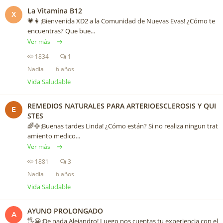
La Vitamina B12
X
💗👩¡Bienvenida XD2 a la Comunidad de Nuevas Evas! ¿Cómo te
encuentras? Que bue...
Ver más
1834
1
Nadia
6 años
Vida Saludable
REMEDIOS NATURALES PARA ARTERIOESCLEROSIS Y QUI
E
STES
🌈🌞¡Buenas tardes Linda! ¿Cómo están? Si no realiza ningun trat
amiento medico...
Ver más
1881
3
Nadia
6 años
Vida Saludable
AYUNO PROLONGADO
A
🖐😀¡De nada Alejandro! Luego nos cuentas tu experiencia con el