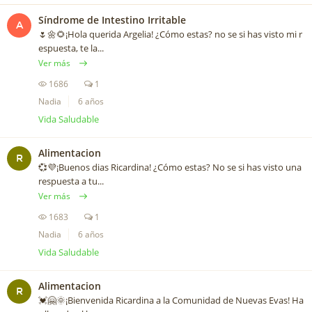
Síndrome de Intestino Irritable
A
🌷🌼🌻¡Hola querida Argelia! ¿Cómo estas? no se si has visto mi r
espuesta, te la...
Ver más
1686
1
Nadia
6 años
Vida Saludable
Alimentacion
R
💞💜¡Buenos dias Ricardina! ¿Cómo estas? No se si has visto una
respuesta a tu...
Ver más
1683
1
Nadia
6 años
Vida Saludable
Alimentacion
R
💓🤗🌞¡Bienvenida Ricardina a la Comunidad de Nuevas Evas! Ha