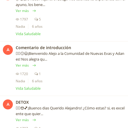
ayuno, los bene...
Ver más
1797
5
Nadia
6 años
Vida Saludable
Comentario de introducción
A
🙋‍♀️🙂😃¡Bienvenido Alejo a la Comunidad de Nuevas Evas y Adan
es! Nos alegra qu...
Ver más
1720
1
Nadia
6 años
Vida Saludable
DETOX
A
🙋‍♀️😍💕¡Buenos dias Querido Alejandro! ¿Cómo estas? si, es excel
ente que quier...
Ver más