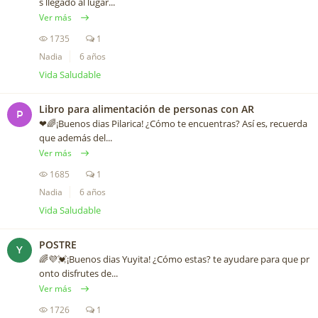
s llegado al lugar...
Ver más
1735
1
Nadia
6 años
Vida Saludable
Libro para alimentación de personas con AR
P
❤🌈¡Buenos dias Pilarica! ¿Cómo te encuentras? Así es, recuerda
que además del...
Ver más
1685
1
Nadia
6 años
Vida Saludable
POSTRE
Y
🌈💜💓¡Buenos dias Yuyita! ¿Cómo estas? te ayudare para que pr
onto disfrutes de...
Ver más
1726
1