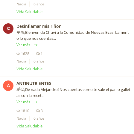
Nadia
6 años
Vida Saludable
Desinflamar mis riñon
C
🌹🌼¡Bienvenida Chuvi a la Comunidad de Nuevas Evas! Lament
o lo que nos cuentas...
Ver más
1628
1
Nadia
6 años
Vida Saludable
ANTINUTRIENTES
A
🌈😃¡De nada Alejandro! Nos cuentas como te sale el pan o gallet
as con la recet...
Ver más
1810
3
Nadia
6 años
Vida Saludable