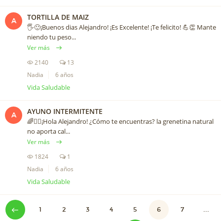
TORTILLA DE MAIZ
A
🖐🙂¡Buenos dias Alejandro! ¡Es Excelente! ¡Te felicito! 💪👏 Mante
niendo tu peso...
Ver más
2140
13
Nadia
6 años
Vida Saludable
AYUNO INTERMITENTE
A
🌈🙋‍♀️¡Hola Alejandro! ¿Cómo te encuentras? la grenetina natural
no aporta cal...
Ver más
1824
1
Nadia
6 años
Vida Saludable
1
2
3
4
5
6
7
...