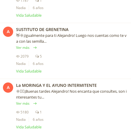
1787
1
Nadia
6 años
Vida Saludable
SUSTITUTO DE GRENETINA
A
👋🌞¡Igualmente para ti Alejandro! Luego nos cuentas como te v
a con las semilla...
Ver más
2079
5
Nadia
6 años
Vida Saludable
La MORINGA Y EL AYUNO INTERMITENTE
A
🌞🙋‍♀️¡Buenas tardes Alejandro! Nos encanta que consultes, son i
nteresantes tu...
Ver más
5180
1
Nadia
6 años
Vida Saludable