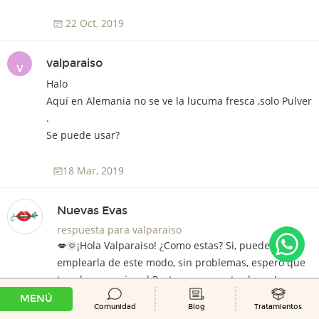
22 Oct, 2019
valparaiso
V
Halo
Aquí en Alemania no se ve la lucuma fresca ,solo Pulver
.
Se puede usar?
18 Mar, 2019
Nuevas Evas
respuesta para valparaiso
💋🌞¡Hola Valparaiso! ¿Como estas? Si, puedes
emplearla de este modo, sin problemas, espero que
te salga muy rico el Postre, nos cuentas luego!
MENÚ
¡Un beso grande! 🌹😘
Comunidad
Blog
Tratamientos