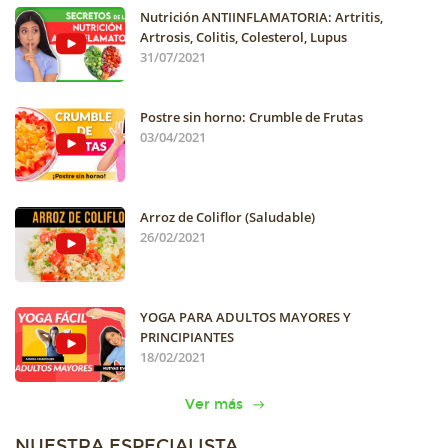
Nutrición ANTIINFLAMATORIA: Artritis,
Artrosis, Colitis, Colesterol, Lupus
31/07/2021
Postre sin horno: Crumble de Frutas
03/04/2021
Arroz de Coliflor (Saludable)
26/02/2021
YOGA PARA ADULTOS MAYORES Y
PRINCIPIANTES
18/02/2021
Ver más
NUESTRA ESPECIALISTA