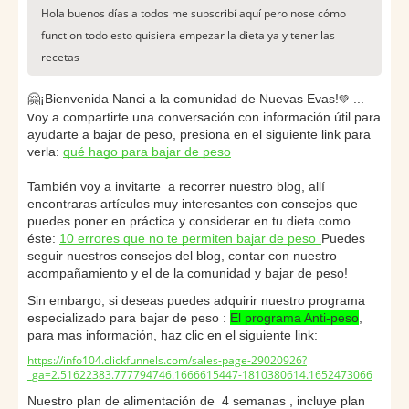
Hola buenos días a todos me subscribí aquí pero nose cómo
function todo esto quisiera empezar la dieta ya y tener las
recetas
🤗¡Bienvenida Nanci a la comunidad de Nuevas Evas!
💚
 ...
v
oy a compartirte una conversación con información útil para 
ayudarte a bajar de peso, presiona en el siguiente link para 
verla: 
qué hago para bajar de peso
También voy a invitarte  a recorrer nuestro blog, allí 
encontraras artículos muy interesantes con consejos que 
puedes poner en práctica y considerar en tu dieta como 
éste: 
10 errores que no te permiten bajar de peso
.
Puedes 
seguir nuestros consejos del blog, contar con nuestro 
acompañamiento y el de la comunidad y bajar de peso! 
Sin embargo, si deseas puedes adquirir nuestro programa 
especializado para bajar de peso : 
El programa Anti-peso
, 
para mas información, haz clic en el siguiente link: 
https://info104.clickfunnels.com/sales-page-29020926?
_ga=2.51622383.777794746.1666615447-1810380614.1652473066
Nuestro plan de alimentación de  4 semanas , incluye plan 