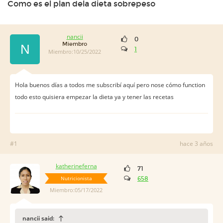
Como es el plan dela dieta sobrepeso
nancii
0
Miembro
N
1
Miembro:10/25/2022
Hola buenos días a todos me subscribí aquí pero nose cómo function
todo esto quisiera empezar la dieta ya y tener las recetas
#1
hace 3 años
katherineferna
71
Nutricionista
658
Miembro:05/17/2022
nancii said: