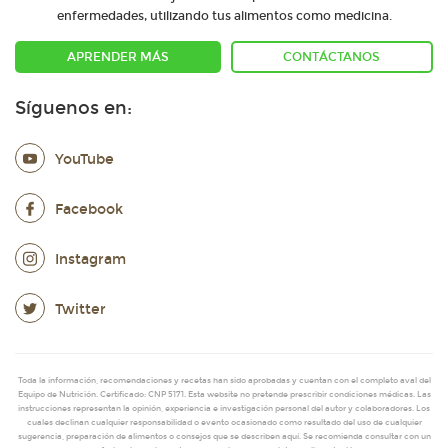
enfermedades, utilizando tus alimentos como medicina.
APRENDER MÁS
CONTÁCTANOS
Síguenos en:
YouTube
Facebook
Instagram
Twitter
Toda la información, recomendaciones y recetas han sido aprobadas y cuentan con el completo aval del
Equipo de Nutrición. Certificado: CNP 5171. Esta website no pretende prescribir condiciones médicas. Las
instrucciones representan la opinión, experiencia e investigación personal del autor y colaboradores. Los
cuales declinan cualquier responsabilidad o evento ocasionado como resultado del uso de cualquier
sugerencia, preparación de alimentos o consejos que se describen aquí. Se recomienda consultar con un