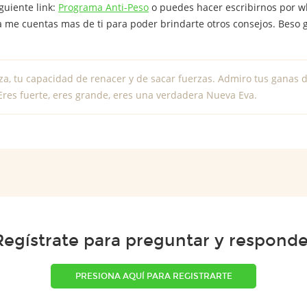
iguiente link:
Programa Anti-Peso
o puedes hacer escribirnos por w
 me cuentas mas de ti para poder brindarte otros consejos. Beso g
za, tu capacidad de renacer y de sacar fuerzas. Admiro tus ganas d
Eres fuerte, eres grande, eres una verdadera Nueva Eva.
Regístrate para preguntar y responde
PRESIONA AQUÍ PARA REGISTRARTE