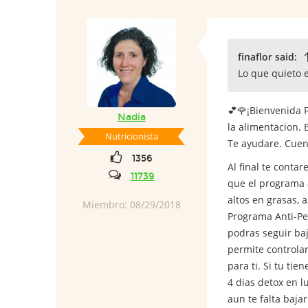
finaflor said:
Lo que quieto 
💕🌹¡Bienvenida F
Nadia
la alimentacion. 
Nutricionista
Te ayudare. Cue
1356
Al final te conta
11739
que el programa a
altos en grasas, 
Miembro: 08/29/2018
Programa Anti-Pes
podras seguir baj
permite controla
para ti. Si tu ti
4 dias detox en l
aun te falta baj