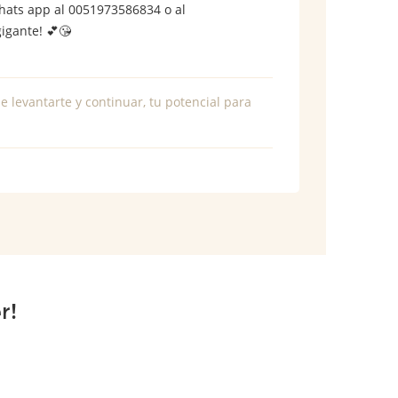
hats app al 0051973586834 o al
igante! 💕😘
e levantarte y continuar, tu potencial para
r!