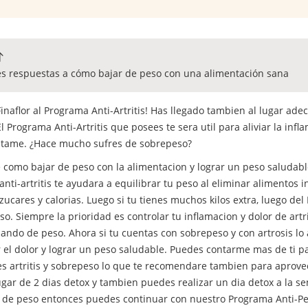
es respuestas a cómo bajar de peso con una alimentación sana
inaflor al Programa Anti-Artritis! Has llegado tambien al lugar a
El Programa Anti-Artritis que posees te sera util para aliviar la inf
ntame. ¿Hace mucho sufres de sobrepeso?
re como bajar de peso con la alimentacion y lograr un peso saludab
nti-artritis te ayudara a equilibrar tu peso al eliminar alimentos 
azucares y calorias. Luego si tu tienes muchos kilos extra, luego de
o. Siempre la prioridad es controlar tu inflamacion y dolor de artri
ando de peso. Ahora si tu cuentas con sobrepeso y con artrosis lo
r el dolor y lograr un peso saludable. Puedes contarme mas de ti p
enes artritis y sobrepeso lo que te recomendare tambien para aprove
ugar de 2 dias detox y tambien puedes realizar un dia detox a la s
ar de peso entonces puedes continuar con nuestro Programa Anti-P