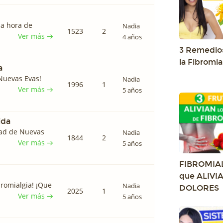
la hora de
Nadia
1523
2
Ver más
4 años
3 Remedios
la Fibromia
a
Nuevas Evas!
Nadia
1996
1
Ver más
5 años
ida
dad de Nuevas
Nadia
1844
2
Ver más
5 años
FIBROMIAL
que ALIVIA
bromialgia! ¡Que
Nadia
DOLORES
2025
1
Ver más
5 años