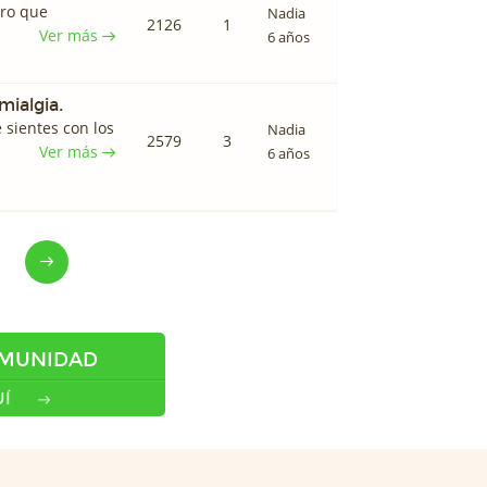
ero que
Nadia
2126
1
Ver más
6 años
omialgia.
 sientes con los
Nadia
2579
3
Ver más
6 años
OMUNIDAD
Í