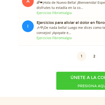
A
🌈❤¡Hola de Nuevo Bella! ¡Bienvenida! Esp
disfrutes tu estadía en la co...
Ejercicios Fibromialgia
Ejercicios para aliviar el dolor en fibr
I
🎶💜¡De nada bella! Luego me dices como te
consejos! ¡Apoyate e...
Ejercicios Fibromialgia
1
2
ÚNETE A LA C
PRESIONA AQU