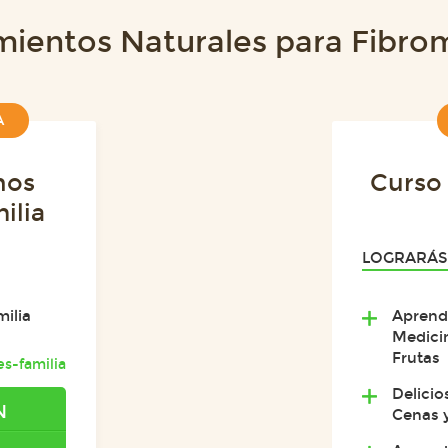
mientos Naturales para Fibrom
A
nos
Curso
ilia
LOGRARÁS
ilia
Aprend
Medicin
Frutas
s-familia
Delicio
N
Cenas y