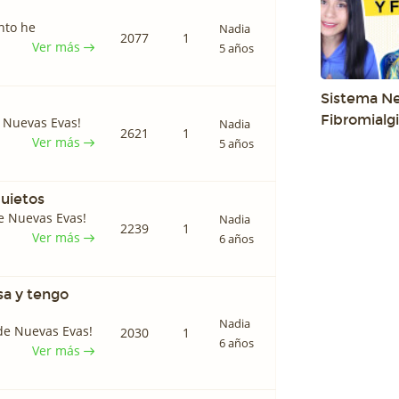
nto he
Nadia
2077
1
Ver más
5 años
Sistema Ne
Fibromialg
 Nuevas Evas!
Nadia
2621
1
Ver más
5 años
uietos
e Nuevas Evas!
Nadia
2239
1
Ver más
6 años
sa y tengo
Nadia
de Nuevas Evas!
2030
1
6 años
Ver más