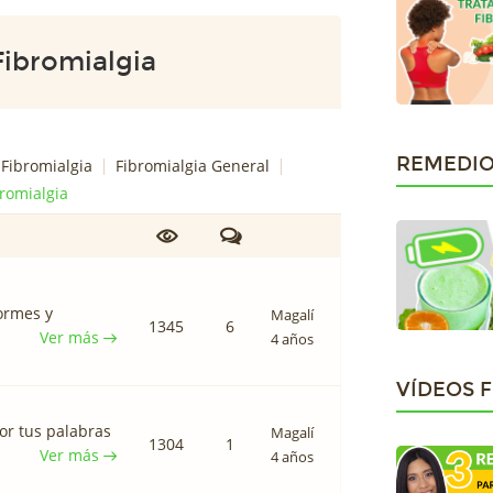
ibromialgia
REMEDIO
 Fibromialgia
Fibromialgia General
bromialgia
formes y
Magalí
1345
6
Ver más
4 años
VÍDEOS 
por tus palabras
Magalí
1304
1
Ver más
4 años