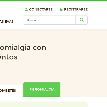
CONECTARSE
REGISTRARSE
AS EVAS
omialgia con
entos
FIBROMIALGIA
DIABETES