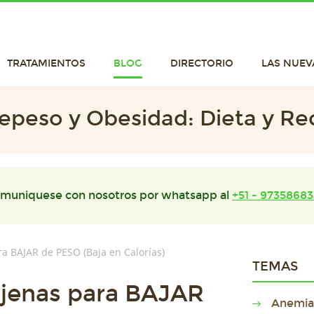
TRATAMIENTOS
BLOG
DIRECTORIO
LAS NUEV
epeso y Obesidad: Dieta y Re
muniquese con nosotros por whatsapp al
+51 - 97358683
ra BAJAR de PESO (Baja en Calorías)
TEMAS
njenas para BAJAR
Anemia