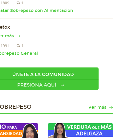
1809
1
ratar Sobrepeso con Alimentación
etox
er más
1991
1
obrepeso General
ÚNETE A LA COMUNIDAD
PRESIONA AQUÍ
SOBREPESO
Ver más