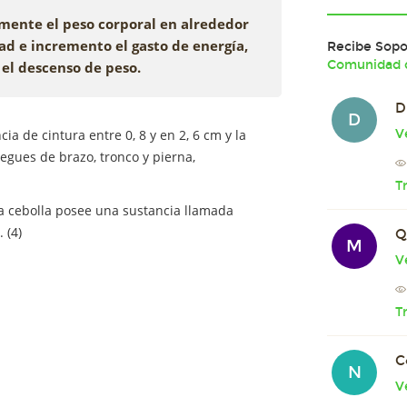
vamente el peso corporal en alrededor
ad e incremento el gasto de energía,
Recibe Sopor
Comunidad 
 el descenso de peso.
D
D
V
a de cintura entre 0, 8 y en 2, 6 cm y la
iegues de brazo, tronco y pierna,
T
la cebolla posee una sustancia llamada
 (4)
Q
M
V
T
C
N
V