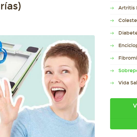
rías)
Artriti
Coleste
Diabet
Enciclo
Fibromi
Sobrep
Vida Sa
V