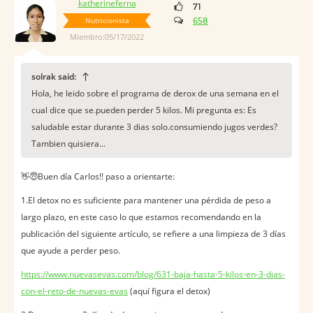
katherineferna
71
Nutricionista
658
Miembro:05/17/2022
solrak said:
Hola, he leido sobre el programa de derox de una semana en el
cual dice que se.pueden perder 5 kilos. Mi pregunta es: Es
saludable estar durante 3 dias solo.consumiendo jugos verdes?
Tambien quisiera...
👋😇Buen día Carlos!! paso a orientarte:
1.El detox no es suficiente para mantener una pérdida de peso a
largo plazo, en este caso lo que estamos recomendando en la
publicación del siguiente artículo, se refiere a una limpieza de 3 días
que ayude a perder peso.
https://www.nuevasevas.com/blog/631-baja-hasta-5-kilos-en-3-dias-
con-el-reto-de-nuevas-evas
(aquí figura el detox)