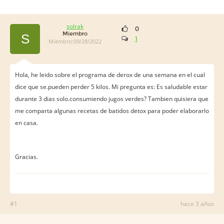
solrak
0
Miembro
S
1
Miembro:09/28/2022
Hola, he leido sobre el programa de derox de una semana en el cual
dice que se.pueden perder 5 kilos. Mi pregunta es: Es saludable estar
durante 3 dias solo.consumiendo jugos verdes? Tambien quisiera que
me comparta algunas recetas de batidos detox para poder elaborarlo
en casa.
Gracias.
#1
hace 3 años