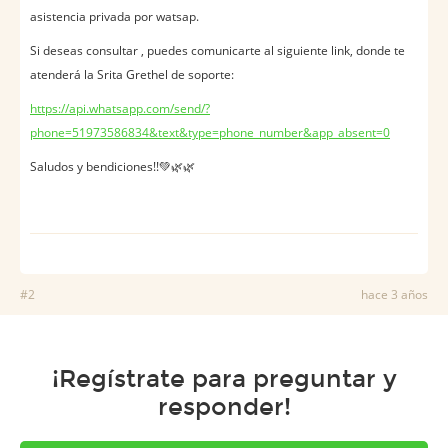
asistencia privada por watsap.
Si deseas consultar , puedes comunicarte al siguiente link, donde te
atenderá la Srita Grethel de soporte:
https://api.whatsapp.com/send/?
phone=51973586834&text&type=phone_number&app_absent=0
Saludos y bendiciones!!💚🌿🌿
#2
hace 3 años
¡Regístrate para preguntar y
responder!