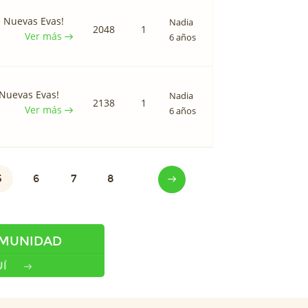
e Nuevas Evas!
Nadia
2048
1
Ver más
6 años
 Nuevas Evas!
Nadia
2138
1
Ver más
6 años
5
6
7
8
OMUNIDAD
Í