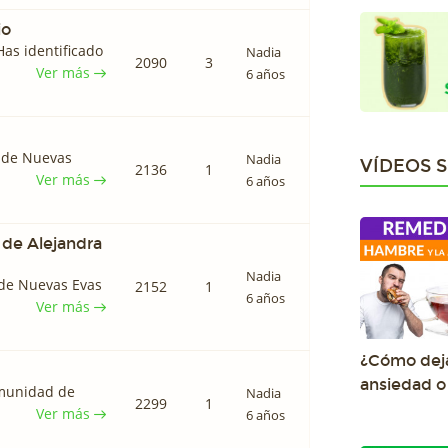
io
Has identificado
Nadia
2090
3
Ver más
6 años
d de Nuevas
Nadia
VÍDEOS 
2136
1
Ver más
6 años
 de Alejandra
Nadia
 de Nuevas Evas
2152
1
6 años
Ver más
¿Cómo deja
ansiedad 
omunidad de
Nadia
2299
1
Ver más
6 años