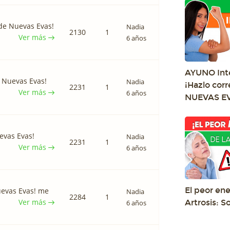
de Nuevas Evas!
Nadia
2130
1
Ver más
6 años
AYUNO Int
 Nuevas Evas!
Nadia
¡Hazlo cor
2231
1
Ver más
6 años
NUEVAS E
evas Evas!
Nadia
2231
1
Ver más
6 años
El peor en
uevas Evas! me
Nadia
2284
1
Ver más
Artrosis: 
6 años