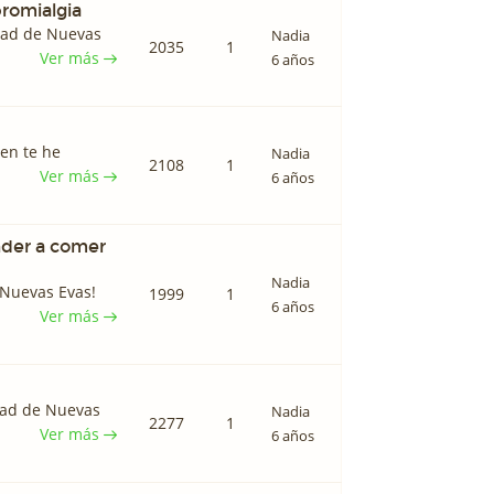
bromialgia
dad de Nuevas
Nadia
2035
1
Ver más
6 años
ien te he
Nadia
2108
1
Ver más
6 años
nder a comer
Nadia
 Nuevas Evas!
1999
1
6 años
Ver más
dad de Nuevas
Nadia
2277
1
Ver más
6 años