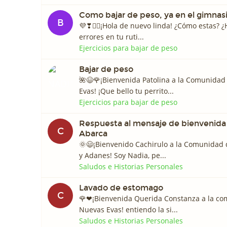
Como bajar de peso, ya en el gimnas
B
💜❣🙋‍♀️¡Hola de nuevo linda! ¿Cómo estas? ¿
errores en tu ruti...
Ejercicios para bajar de peso
Bajar de peso
🌺😃🌹¡Bienvenida Patolina a la Comunida
Evas! ¡Que bello tu perrito...
Ejercicios para bajar de peso
Respuesta al mensaje de bienvenida
C
Abarca
🌞😃¡Bienvenido Cachirulo a la Comunidad
y Adanes! Soy Nadia, pe...
Saludos e Historias Personales
Lavado de estomago
C
🌹❤¡Bienvenida Querida Constanza a la c
Nuevas Evas! entiendo la si...
Saludos e Historias Personales