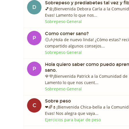
Sobrepeso y prediabetes tal vez y fi
D
💕🌼¡Bienvenida Debora Carla a la Comuni
Evas! Lamento lo que nos...
Sobrepeso General
Como comer sano?
P
🙂🎶¡Hola de nuevo linda! ¿Cómo estas? rec
compartido algunos consejos...
Sobrepeso General
Hola quiero saber como puedo apre
P
sano.
🌹💜¡Bienvenida Patrick a la Comunidad de
Lamento lo que nos cuent...
Sobrepeso General
Sobre peso
C
❤🌈🌷¡Bienvenida Chica-bella a la Comuni
Evas! Nos alegra que vaya...
Ejercicios para bajar de peso