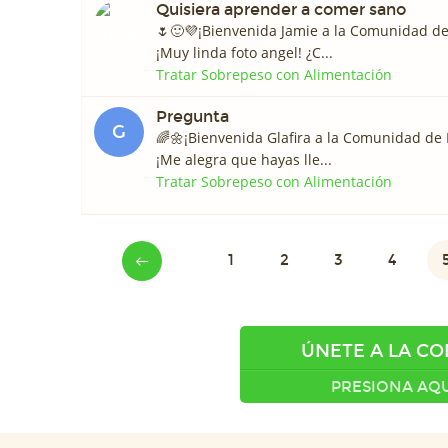
Quisiera aprender a comer sano
🌷🙂💜¡Bienvenida Jamie a la Comunidad d
¡Muy linda foto angel! ¿C...
Tratar Sobrepeso con Alimentación
Pregunta
G
🌈🌼¡Bienvenida Glafira a la Comunidad de
¡Me alegra que hayas lle...
Tratar Sobrepeso con Alimentación
1
2
3
4
ÚNETE A LA C
PRESIONA AQU