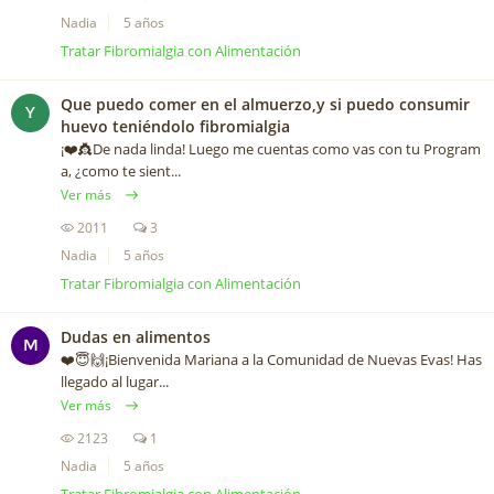
Nadia
5 años
Tratar Fibromialgia con Alimentación
Que puedo comer en el almuerzo,y si puedo consumir
Y
huevo teniéndolo fibromialgia
¡❤️️👸De nada linda! Luego me cuentas como vas con tu Program
a, ¿como te sient...
Ver más
2011
3
Nadia
5 años
Tratar Fibromialgia con Alimentación
Dudas en alimentos
M
❤️️😇🙌¡Bienvenida Mariana a la Comunidad de Nuevas Evas! Has
llegado al lugar...
Ver más
2123
1
Nadia
5 años
Tratar Fibromialgia con Alimentación