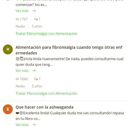
comenzar? los es...
Ver más
1767
1
Nadia
5 años
Tratar Fibromialgia con Alimentación
Alimentación para fibromialgia cuando tengo otras enf
R
ermedades
😍😇¡Hola linda nuevamente! De nada, puedes consultarme cual
quier duda que teng...
Ver más
1840
7
Nadia
5 años
Tratar Fibromialgia con Alimentación
Que hacer con la ashwaganda
E
❤️️😍Excelente linda! Cualquier duda me vas consultando! repasa
en tu libro co...
Ver más