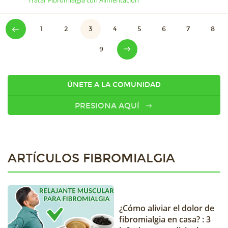
1
2
3
4
5
6
7
8
9
ÚNETE A LA COMUNIDAD
PRESIONA AQUÍ
ARTÍCULOS FIBROMIALGIA
¿Cómo aliviar el dolor de
fibromialgia en casa? : 3