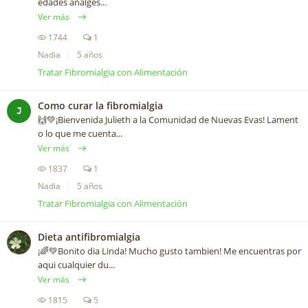
edades analges...
Ver más
1744
1
Nadia
5 años
Tratar Fibromialgia con Alimentación
Como curar la fibromialgia
J
🙌💚¡Bienvenida Julieth a la Comunidad de Nuevas Evas! Lament
o lo que me cuenta...
Ver más
1837
1
Nadia
5 años
Tratar Fibromialgia con Alimentación
Dieta antifibromialgia
¡🌈💚Bonito dia Linda! Mucho gusto tambien! Me encuentras por
aqui cualquier du...
Ver más
1815
5