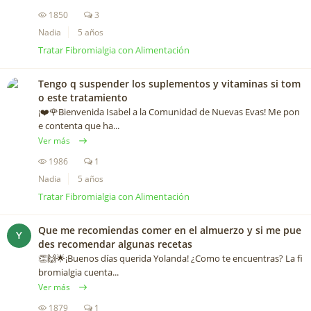
1850
3
Nadia
5 años
Tratar Fibromialgia con Alimentación
Tengo q suspender los suplementos y vitaminas si tom
o este tratamiento
¡❤️️🌹Bienvenida Isabel a la Comunidad de Nuevas Evas! Me pon
e contenta que ha...
Ver más
1986
1
Nadia
5 años
Tratar Fibromialgia con Alimentación
Que me recomiendas comer en el almuerzo y si me pue
Y
des recomendar algunas recetas
👏🙌🌟¡Buenos días querida Yolanda! ¿Como te encuentras? La fi
bromialgia cuenta...
Ver más
1879
1