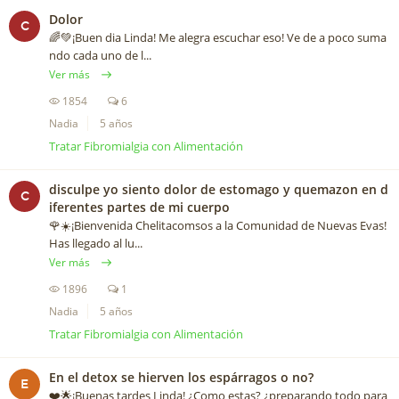
Dolor
C
🌈💚¡Buen dia Linda! Me alegra escuchar eso! Ve de a poco suma
ndo cada uno de l...
Ver más
1854
6
Nadia
5 años
Tratar Fibromialgia con Alimentación
disculpe yo siento dolor de estomago y quemazon en d
C
iferentes partes de mi cuerpo
🌹☀️¡Bienvenida Chelitacomsos a la Comunidad de Nuevas Evas!
Has llegado al lu...
Ver más
1896
1
Nadia
5 años
Tratar Fibromialgia con Alimentación
En el detox se hierven los espárragos o no?
E
❤️️🌟¡Buenas tardes Linda! ¿Como estas? ¿preparando todo para