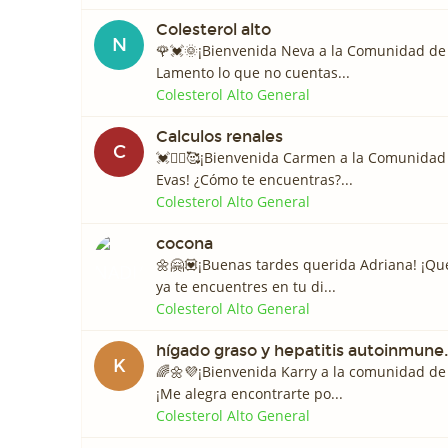
Colesterol alto
N
🌹💓🌞¡Bienvenida Neva a la Comunidad de
Lamento lo que no cuentas...
Colesterol Alto General
Calculos renales
C
💓🙋‍♀️🥰¡Bienvenida Carmen a la Comunida
Evas! ¿Cómo te encuentras?...
Colesterol Alto General
cocona
🌼🤗💟¡Buenas tardes querida Adriana! ¡Qu
ya te encuentres en tu di...
Colesterol Alto General
hígado graso y hepatitis autoinmune.
K
🌈🌼💜¡Bienvenida Karry a la comunidad de
¡Me alegra encontrarte po...
Colesterol Alto General