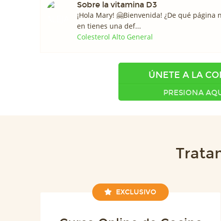
Sobre la vitamina D3
¡Hola Mary! 🤗Bienvenida! ¿De qué página n
en tienes una def...
Colesterol Alto General
ÚNETE A LA C
PRESIONA AQU
Trata
EXCLUSIVO