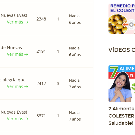
 Nuevas Evas!
Nadia
2348
1
Ver más
6 años
d de Nuevas
Nadia
VÍDEOS 
2191
1
Ver más
6 años
e alegria que
Nadia
2417
3
Ver más
7 años
7 Alimento
 Nuevas Evas!
Nadia
3371
1
COLESTERO
Ver más
7 años
Saludable!