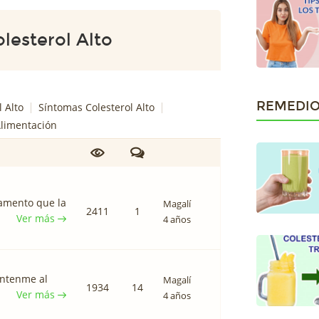
esterol Alto
REMEDIO
l Alto
Síntomas Colesterol Alto
Alimentación
Lamento que la
Magalí
2411
1
Ver más
4 años
antenme al
Magalí
1934
14
Ver más
4 años