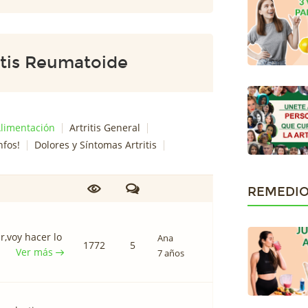
tis Reumatoide
 Alimentación
Artritis General
nfos!
Dolores y Síntomas Artritis
REMEDIO
,voy hacer lo
Ana
1772
5
Ver más
7 años