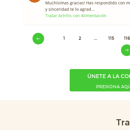
Muchísimas gracias! Has respondido con m
y sinceridad te lo agrad...
Tratar Artritis con Alimentación
1
2
...
115
116
ÚNETE A LA C
PRESIONA AQU
Tra