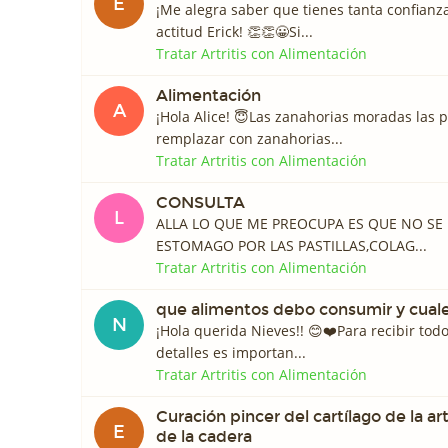
E
¡Me alegra saber que tienes tanta confianz
actitud Erick! 👏👏😀Si...
Tratar Artritis con Alimentación
Alimentación
A
¡Hola Alice! 😇Las zanahorias moradas las 
remplazar con zanahorias...
Tratar Artritis con Alimentación
CONSULTA
L
ALLA LO QUE ME PREOCUPA ES QUE NO SE
ESTOMAGO POR LAS PASTILLAS,COLAG...
Tratar Artritis con Alimentación
que alimentos debo consumir y cual
N
¡Hola querida Nieves!! 😊❤️️Para recibir tod
detalles es importan...
Tratar Artritis con Alimentación
Curación pincer del cartílago de la ar
E
de la cadera