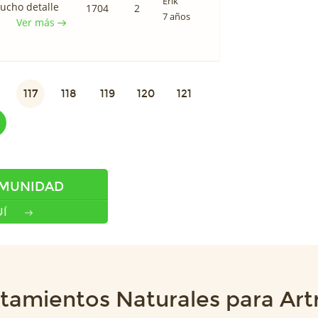
Erik
ucho detalle
1704
2
7 años
Ver más
117
118
119
120
121
OMUNIDAD
Í
tamientos Naturales para Artr