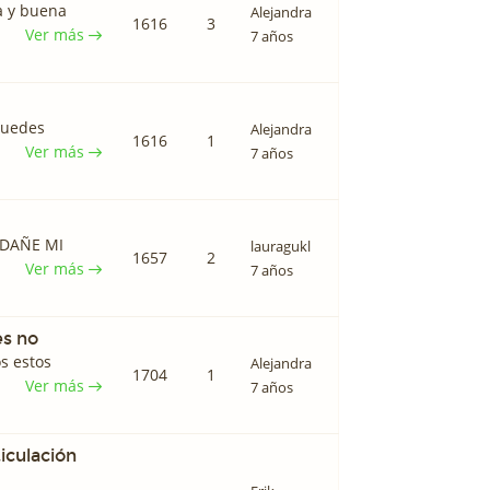
a y buena
Alejandra
1616
3
Ver más
7 años
puedes
Alejandra
1616
1
Ver más
7 años
 DAÑE MI
lauragukl
1657
2
Ver más
7 años
es no
os estos
Alejandra
1704
1
Ver más
7 años
ticulación