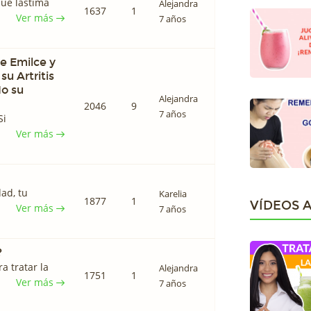
que lastima
Alejandra
1637
1
Ver más
7 años
de Emilce y
su Artritis
o su
Alejandra
2046
9
7 años
Si
Ver más
ad, tu
Karelia
1877
1
VÍDEOS 
Ver más
7 años
?
a tratar la
Alejandra
1751
1
Ver más
7 años