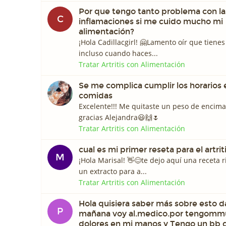
Por que tengo tanto problema con la
C
inflamaciones si me cuido mucho mi
alimentación?
¡Hola Cadillacgirl! 🤗Lamento oír que tienes
incluso cuando haces...
Tratar Artritis con Alimentación
Se me complica cumplir los horarios 
comidas
Excelente!!! Me quitaste un peso de encim
gracias Alejandra😃🙌🌷
Tratar Artritis con Alimentación
cual es mi primer reseta para el artrit
M
¡Hola Marisal! 👋😊te dejo aquí una receta 
un extracto para a...
Tratar Artritis con Alimentación
Hola quisiera saber más sobre esto d
P
mañana voy al.medico.por tengomm
dolores en mi manos y Tengo un bb