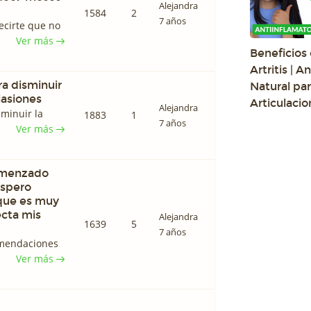
Alejandra
1584
2
7 años
ecirte que no
Ver más
Beneficios 
Artritis | A
a disminuir
Natural par
ulasiones
Articulacio
Alejandra
sminuir la
1883
1
7 años
Ver más
comenzado
Espero
 que es muy
ecta mis
Alejandra
1639
5
7 años
omendaciones
Ver más