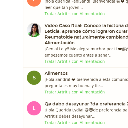
¡hola querida FabiSand! ¡Bienvenida! 😀❤️️ 
leer que tan joven...
Tratar Artritis con Alimentación
Video Caso Real: Conoce la historia 
Leticia, aprende cómo lograron curar 
Reumatoide naturalmente cambiand
Alimentación
¡Genial Lety!! Me alegra muchor por ti ❤️️🤗¡
empezemos cuanto antes a sanar...
Tratar Artritis con Alimentación
Alimentos
S
¡Hola Sandra! ❤️️ bienvenida a esta comunid
pregunta es muy buena y tie...
Tratar Artritis con Alimentación
Qe debo desayunar ?de preferencia 
L
¡Hola Querida Lydia! 😀😇de preferencia par
Artritis debes desayunar...
Tratar Artritis con Alimentación