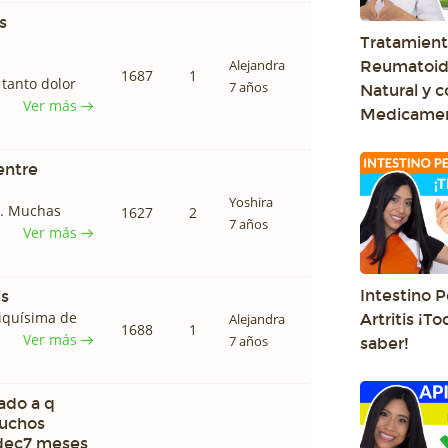
s
Tratamiento
Alejandra
Reumatoid
1687
1
 tanto dolor
7 años
Natural y c
Ver más
Medicame
entre
Yoshira
a. Muchas
1627
2
7 años
Ver más
Intestino 
is
riquísima de
Alejandra
Artritis ¡T
1688
1
Ver más
7 años
saber!
ado a q
uchos
 dec7 meses