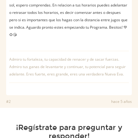
sol, espero comprendas. En relacion a tus horarios puedes adelantar
o retrasar todos los horarios, es decir comenzar antes o despues
pero si es importantes que los hagas con la distancia entre jugos que
se indica. Aguardo pronto estes empezando tu Programa. Besitos! 💚
🌻😘
Admiro tu fortaleza, tu capacidad de renacer y de sacar fuerzas.
Admiro tus ganas de levantarte y continuar, tu potencial para seguir
adelante. Eres fuerte, eres grande, eres una verdadera Nueva Eva.
#2
hace 5 años
¡Regístrate para preguntar y
responder!