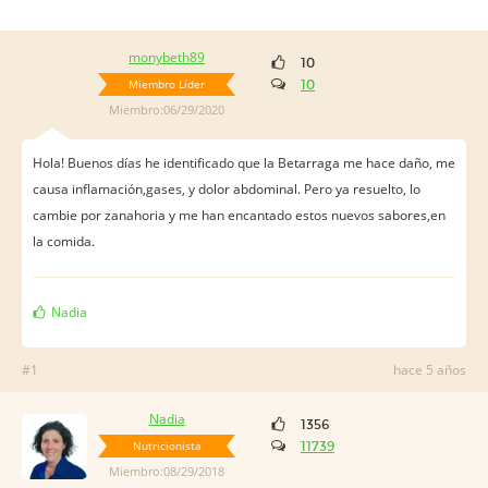
monybeth89
10
Miembro Líder
10
Miembro:06/29/2020
Hola! Buenos días he identificado que la Betarraga me hace daño, me
causa inflamación,gases, y dolor abdominal. Pero ya resuelto, lo
cambie por zanahoria y me han encantado estos nuevos sabores,en
la comida.
Nadia
#1
hace 5 años
Nadia
1356
Nutricionista
11739
Miembro:08/29/2018