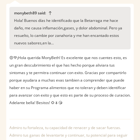
monybeth89 said:
Hola! Buenos días he identificado que la Betarraga me hace
daño, me causa inflamación,gases, y dolor abdominal. Pero ya
resuelto, lo cambie por zanahoria y me han encantado estos
nuevos sabores,en la...
😍💚¡Hola querida MonyBeth! Es excelente que nos cuentes esto, es
un gran descubrimiento el que has hecho porque aliviara tus
sintomas y te permitra continuar con exito. Gracias por compartirlo
porque ayudara a muchas evas tambien a comprender que puede
haber en su Programa alimentos que no toleran y deben identificar
para avanzar con exito y que esto es parte de su proceso de curacion.
Adelante bella! Besitos! 🌻🌷😘
Admiro tu fortaleza, tu capacidad de renacer y de sacar fuerzas.
Admiro tus ganas de levantarte y continuar, tu potencial para seguir