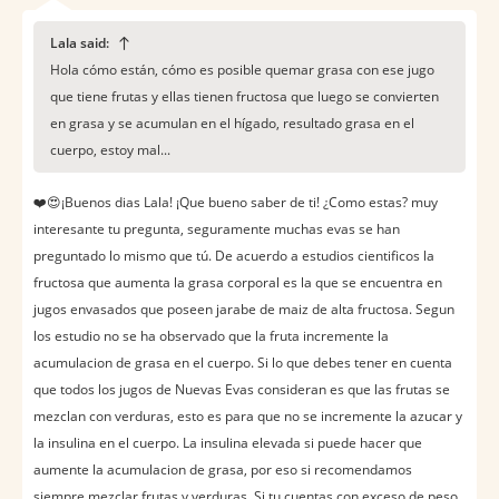
Lala said:
Hola cómo están, cómo es posible quemar grasa con ese jugo
que tiene frutas y ellas tienen fructosa que luego se convierten
en grasa y se acumulan en el hígado, resultado grasa en el
cuerpo, estoy mal...
❤️️😍¡Buenos dias Lala! ¡Que bueno saber de ti! ¿Como estas? muy
interesante tu pregunta, seguramente muchas evas se han
preguntado lo mismo que tú. De acuerdo a estudios cientificos la
fructosa que aumenta la grasa corporal es la que se encuentra en
jugos envasados que poseen jarabe de maiz de alta fructosa. Segun
los estudio no se ha observado que la fruta incremente la
acumulacion de grasa en el cuerpo. Si lo que debes tener en cuenta
que todos los jugos de Nuevas Evas consideran es que las frutas se
mezclan con verduras, esto es para que no se incremente la azucar y
la insulina en el cuerpo. La insulina elevada si puede hacer que
aumente la acumulacion de grasa, por eso si recomendamos
siempre mezclar frutas y verduras. Si tu cuentas con exceso de peso