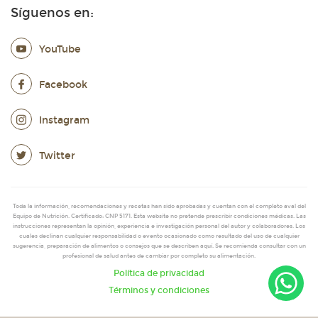
Síguenos en:
YouTube
Facebook
Instagram
Twitter
Toda la información, recomendaciones y recetas han sido aprobadas y cuentan con el completo aval del
Equipo de Nutrición. Certificado: CNP 5171. Esta website no pretende prescribir condiciones médicas. Las
instrucciones representan la opinión, experiencia e investigación personal del autor y colaboradores. Los
cuales declinan cualquier responsabilidad o evento ocasionado como resultado del uso de cualquier
sugerencia, preparación de alimentos o consejos que se describen aquí. Se recomienda consultar con un
profesional de salud antes de cambiar por completo su alimentación.
Política de privacidad
Términos y condiciones