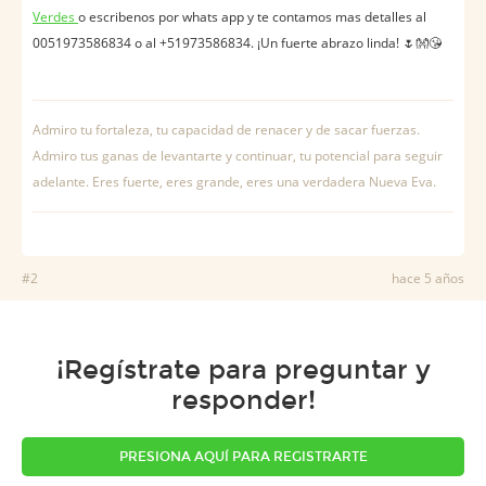
Verdes
o escribenos por whats app y te contamos mas detalles al
0051973586834 o al +51973586834. ¡Un fuerte abrazo linda! 🌷👐😘
Admiro tu fortaleza, tu capacidad de renacer y de sacar fuerzas.
Admiro tus ganas de levantarte y continuar, tu potencial para seguir
adelante. Eres fuerte, eres grande, eres una verdadera Nueva Eva.
#2
hace 5 años
¡Regístrate para preguntar y
responder!
PRESIONA AQUÍ PARA REGISTRARTE