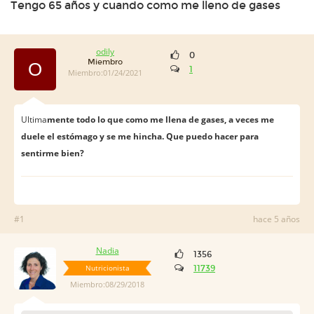
Tengo 65 años y cuando como me lleno de gases
odily
0
Miembro
O
1
Miembro:01/24/2021
Ultima
mente todo lo que como me llena de gases, a veces me
duele el estómago y se me hincha. Que puedo hacer para
sentirme bien?
#1
hace 5 años
Nadia
1356
Nutricionista
11739
Miembro:08/29/2018